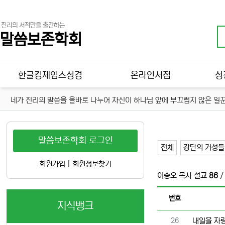
진리의 서적만을 출간하는
말씀보존학회
메인 메뉴
한글킹제임스성경
온라인서점
성
네가 진리의 말씀을 올바로 나누어 자신이 하나님 앞에 부끄럽지 않은 일꾼
말씀보존학회 로그인
전체
강단의 거성들
회원가입
|
회원정보찾기
이송오 목사 설교
86
/
번호
지식뱅크
번호
26
내일을 자랑