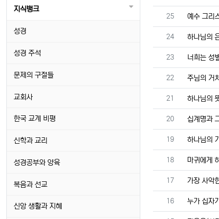
지식뱅크
번호
25
예수 그리스
성경
번호
24
하나님의 은총
성경 주석
번호
23
너희는 성별
문제의 구절들
번호
22
주님의 거처
교회사
번호
21
하나님의 
번호
한국 교계 비평
20
십계명과 그
번호
19
하나님의 기본
신학과 교리
번호
18
마귀에게 하
성경공부와 양육
번호
17
가장 사악한
복음과 선교
번호
16
누가 십자가
신앙 생활과 지혜