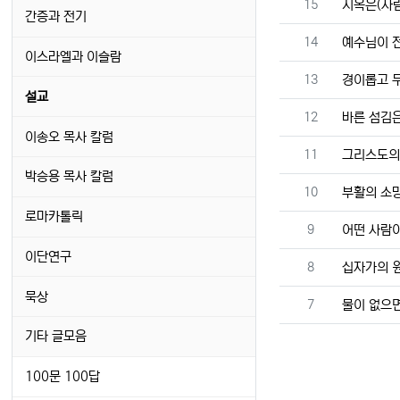
번호
15
지옥은(사람
간증과 전기
번호
14
예수님이 전
이스라엘과 이슬람
번호
13
경이롭고 무
설교
번호
12
바른 섬김은
이송오 목사 칼럼
번호
11
그리스도의 
박승용 목사 칼럼
번호
10
부활의 소망
로마카톨릭
번호
9
어떤 사람이
이단연구
번호
8
십자가의 원
묵상
번호
7
물이 없으
기타 글모음
100문 100답