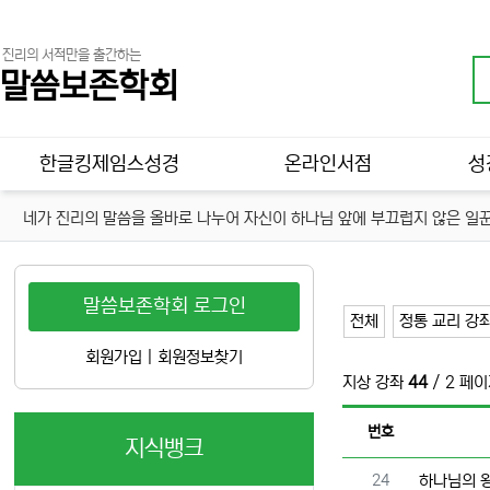
진리의 서적만을 출간하는
말씀보존학회
메인 메뉴
한글킹제임스성경
온라인서점
성
네가 진리의 말씀을 올바로 나누어 자신이 하나님 앞에 부끄럽지 않은 일꾼
말씀보존학회 로그인
전체
정통 교리 강
회원가입
|
회원정보찾기
지상 강좌
44
/ 2 페
번호
지식뱅크
번호
24
하나님의 왕