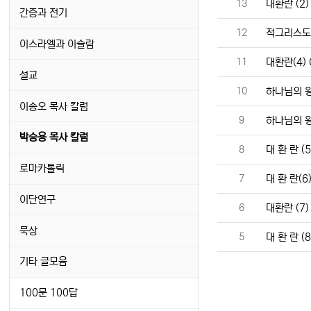
번호
13
대환란 (2)
간증과 전기
번호
12
적그리스도
이스라엘과 이슬람
번호
11
대환란(4) 
설교
번호
10
하나님의 왕
이송오 목사 칼럼
번호
9
하나님의 왕
박승용 목사 칼럼
번호
8
대 환 란 (
로마카톨릭
번호
7
대 환 란(6
이단연구
번호
6
대환란 (7)
묵상
번호
5
대 환 란 (8
기타 글모음
100문 100답