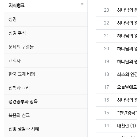
지식뱅크
번호
23
하나님의 왕
성경
번호
22
하나님의 왕
성경 주석
번호
21
하나님의 왕
문제의 구절들
번호
20
하나님의 왕
교회사
번호
19
하나님의 왕
번호
한국 교계 비평
18
최초의 인간
번호
17
오늘날에도
신학과 교리
번호
16
하나님의 왕
성경공부와 양육
번호
15
“천년왕국”
복음과 선교
번호
14
대환란 (1)
신앙 생활과 지혜