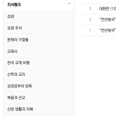
지식뱅크
번호
3
대환란 (1
성경
번호
2
“천년왕국”
성경 주석
번호
1
“천년왕국
문제의 구절들
교회사
한국 교계 비평
신학과 교리
성경공부와 양육
복음과 선교
신앙 생활과 지혜