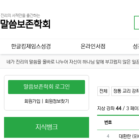
진리의 서적만을 출간하는
말씀보존학회
메인 메뉴
한글킹제임스성경
온라인서점
성
네가 진리의 말씀을 올바로 나누어 자신이 하나님 앞에 부끄럽지 않은 일꾼
말씀보존학회 로그인
전체
정통 교리 강
회원가입
|
회원정보찾기
지상 강좌
44
/ 3 페
번호
지식뱅크
번호
4
대환란 (9)