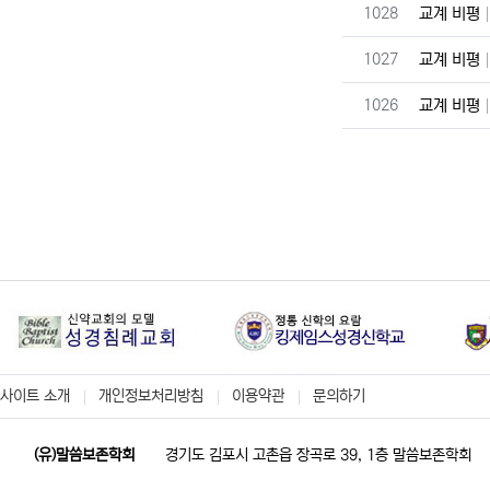
번호
1028
교계 비평
번호
1027
교계 비평
번호
1026
교계 비평
사이트 소개
개인정보처리방침
이용약관
문의하기
(유)말씀보존학회
경기도 김포시 고촌읍 장곡로 39, 1층 말씀보존학회