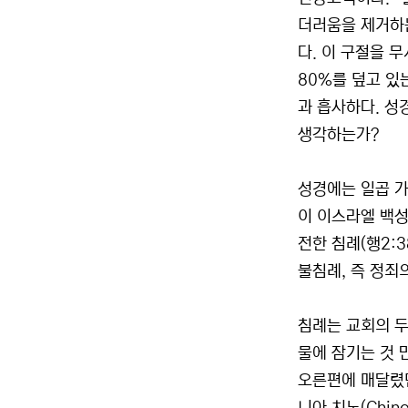
더러움을 제거하는
다. 이 구절을
80%를 덮고 있
과 흡사하다. 성
생각하는가?
성경에는 일곱 가
이 이스라엘 백성
전한 침례(행2:3
불침례, 즉 정죄
침례는 교회의 두
물에 잠기는 것 
오른편에 매달렸던