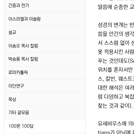
간증과 전기
말씀에 순종한 교
이스라엘과 이슬람
성경의 변개는 반
설교
씀을 안간의 생각
서 스스럼 없이 
이송오 목사 칼럼
못 적용시킨 사람
박승용 목사 칼럼
푸는 것인데도(Sc
위치를 혼자서만 
로마카톨릭
스, 칼빈, 웨스
이단연구
대한 해석은 여러
럼 다양하고 복잡
묵상
찾는 것과 같이).
기타 글모음
유세비우스에 의하
100문 100답
tians가 아님