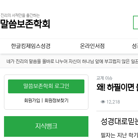
진리의 서적만을 출간하는
말씀보존학회
메인 메뉴
한글킹제임스성경
온라인서점
성
네가 진리의 말씀을 올바로 나누어 자신이 하나님 앞에 부끄럽지 않은 일꾼
분류
교계 이슈
말씀보존학회 로그인
왜! 하필이면 
컨텐츠 정보
회원가입
|
회원정보찾기
조회
12,218
본문
성경대로믿는
지식뱅크
필자는 지난 학