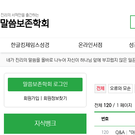
진리의 서적만을 출간하는
말씀보존학회
메인 메뉴
한글킹제임스성경
온라인서점
성
네가 진리의 말씀을 올바로 나누어 자신이 하나님 앞에 부끄럽지 않은 일꾼
말씀보존학회 로그인
전체
오류와 모순
회원가입
|
회원정보찾기
전체
120
/ 1 페이지
번호
지식뱅크
번호
120
Q&A
“아