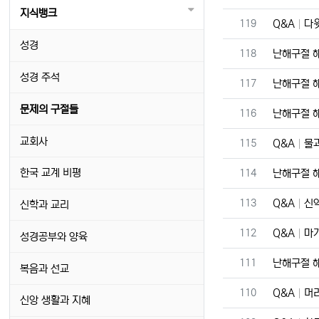
지식뱅크
번호
119
Q&A
다윗
성경
번호
118
난해구절 
성경 주석
번호
117
난해구절 
문제의 구절들
번호
116
난해구절 
교회사
번호
115
Q&A
물과
번호
한국 교계 비평
114
난해구절 
번호
113
Q&A
신약
신학과 교리
번호
112
Q&A
마가
성경공부와 양육
번호
111
난해구절 
복음과 선교
번호
110
Q&A
머리
신앙 생활과 지혜