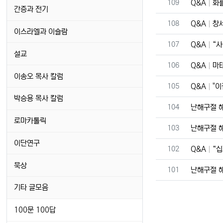
번호
109
Q&A
화를
간증과 전기
번호
108
Q&A
창세
이스라엘과 이슬람
번호
107
Q&A
“사
설교
번호
106
Q&A
마태
이송오 목사 칼럼
번호
105
Q&A
"이
박승용 목사 칼럼
번호
104
난해구절 
로마카톨릭
번호
103
난해구절 
이단연구
번호
102
Q&A
“십
묵상
번호
101
난해구절 
기타 글모음
100문 100답