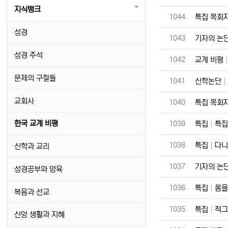
지식뱅크
번호
1044
특집 목회
성경
번호
1043
기자의 논
성경 주석
번호
1042
교계 비평
문제의 구절들
번호
1041
신학논단
교회사
번호
1040
특집 목회
번호
한국 교계 비평
1039
특집
특집
번호
1038
특집
다니
신학과 교리
번호
1037
기자의 논
성경공부와 양육
번호
1036
특집
몸을
복음과 선교
번호
1035
특집
적그
신앙 생활과 지혜