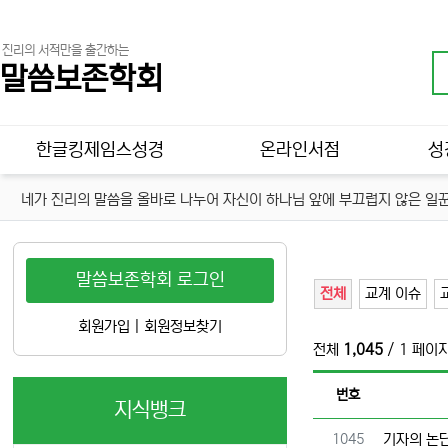
진리의 서적만을 출간하는
말씀보존학회
메인 메뉴
한글킹제임스성경
온라인서점
성
네가 진리의 말씀을 올바로 나누어 자신이 하나님 앞에 부끄럽지 않은 일꾼
말씀보존학회 로그인
전체
교계 이슈
회원가입
|
회원정보찾기
전체
1,045
/ 1 페이
번호
지식뱅크
번호
1045
기자의 논