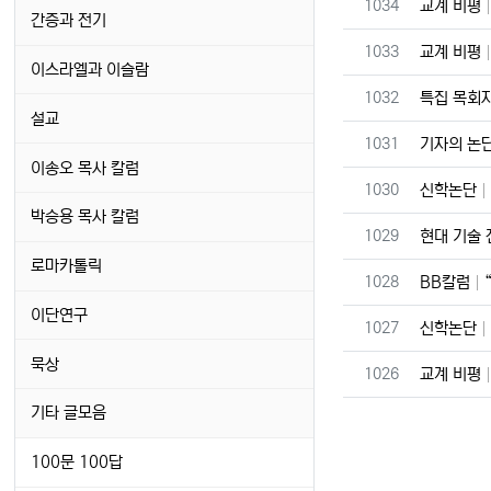
번호
1034
교계 비평
간증과 전기
번호
1033
교계 비평
이스라엘과 이슬람
번호
1032
특집 목회
설교
번호
1031
기자의 논
이송오 목사 칼럼
번호
1030
신학논단
박승용 목사 칼럼
번호
1029
현대 기술
로마카톨릭
번호
1028
BB칼럼
이단연구
번호
1027
신학논단
묵상
번호
1026
교계 비평
기타 글모음
100문 100답