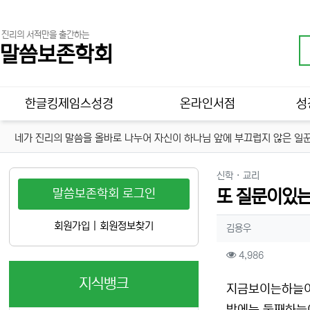
진리의 서적만을 출간하는
말씀보존학회
메인 메뉴
한글킹제임스성경
온라인서점
성
네가 진리의 말씀을 올바로 나누어 자신이 하나님 앞에 부끄럽지 않은 일꾼
분류
신학 · 교리
말씀보존학회 로그인
또 질문이있
작성자 정보
회원가입
|
회원정보찾기
작성
김용우
컨텐츠 정보
조회
4,986
지식뱅크
본문
지금보이는하늘