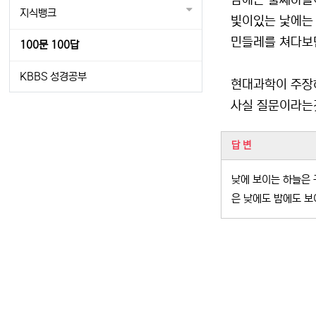
밤에는 둘째하늘
지식뱅크
빛이있는 낯에는
민들레를 쳐다보
100문 100답
KBBS 성경공부
현대과학이 주장
사실 질문이라는
관련자료
답 변
낮에 보이는 하늘은 
은 낮에도 밤에도 보