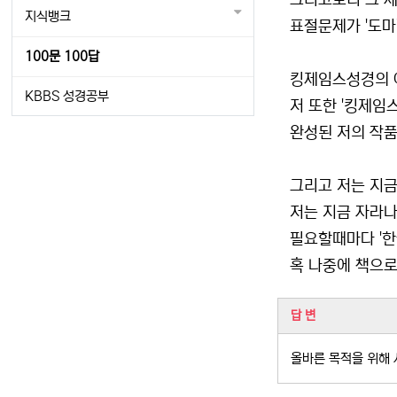
그러고보니 그 세
지식뱅크
표절문제가 '도마
100문 100답
킹제임스성경의 아
KBBS 성경공부
저 또한 '킹제임
완성된 저의 작품
그리고 저는 지금
저는 지금 자라
필요할때마다 '한
혹 나중에 책으로
관련자료
답 변
올바른 목적을 위해 