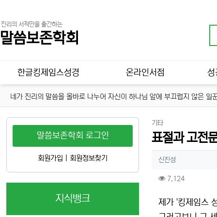
진리의 서적만을 출간하는
말씀보존학회
메인 메뉴
한글킹제임스성경
온라인서점
성
네가 진리의 말씀을 올바로 나누어 자신이 하나님 앞에 부끄럽지 않은 일꾼
분류
기타
말씀보존학회 로그인
표절과 고전문
작성자 정보
회원가입
|
회원정보찾기
작성
신진성
컨텐츠 정보
조회
7,124
지식뱅크
본문
제가 '킹제임스 