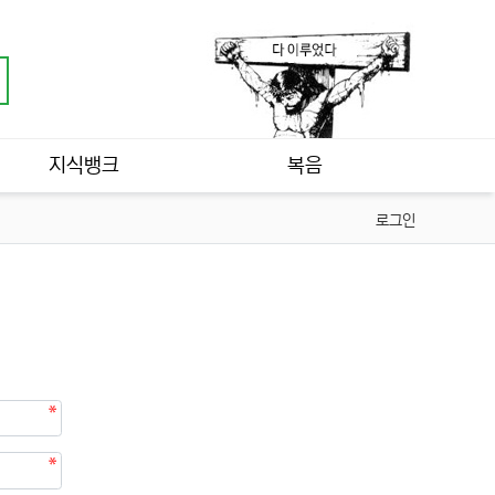
지식뱅크
복음
로그인