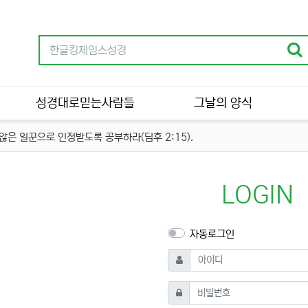
성경대로믿는사람들
그날의 양식
은 일꾼으로 인정받도록 공부하라(딤후 2:15).
LOGIN
자동로그인
필수
아이디
필수
비밀번호