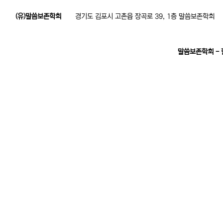
(유)말씀보존학회
경기도 김포시 고촌읍 장곡로 39, 1층 말씀보존학회
말씀보존학회 -