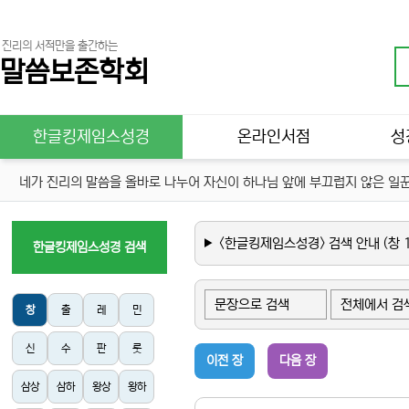
진리의 서적만을 출간하는
말씀보존학회
메인 메뉴
한글킹제임스성경
온라인서점
성
네가 진리의 말씀을 올바로 나누어 자신이 하나님 앞에 부끄럽지 않은 일꾼
<한글킹제임스성경> 검색 안내 (창 1:
한글킹제임스성경 검색
창
출
레
민
신
수
판
룻
이전 장
다음 장
삼상
삼하
왕상
왕하