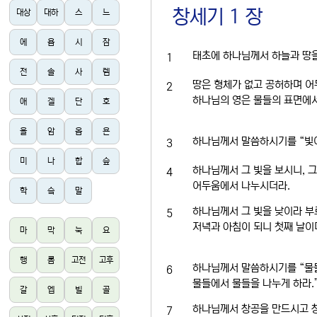
창세기 1 장
대상
대하
스
느
에
욥
시
잠
태초에 하나님께서 하늘과 땅
1
전
솔
사
렘
땅은 형체가 없고 공허하며 어
2
하나님의 영은 물들의 표면에
애
겔
단
호
욜
암
옵
욘
하나님께서 말씀하시기를 “빛이 
3
미
나
합
슾
하나님께서 그 빛을 보시니, 
4
어두움에서 나누시더라.
학
슼
말
하나님께서 그 빛을 낮이라 부
5
저녁과 아침이 되니 첫째 날이
마
막
눅
요
행
롬
고전
고후
하나님께서 말씀하시기를 “물들
6
물들에서 물들을 나누게 하라.
갈
엡
빌
골
하나님께서 창공을 만드시고 창
7