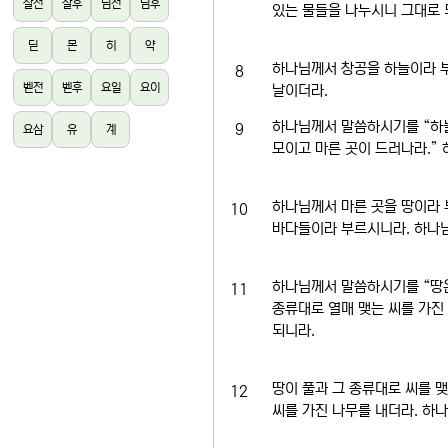
살전
살후
딤전
딤후
있는 물들을 나누시니 그대로 
딛
몬
히
약
하나님께서 창공을 하늘이라 부
8
벧전
벧후
요일
요이
날이더라.
하나님께서 말씀하시기를 “하늘
9
요삼
유
계
모이고 마른 곳이 드러나라.” 
하나님께서 마른 곳을 땅이라 
10
바다들이라 부르시니라. 하나
하나님께서 말씀하시기를 “땅은
11
종류대로 열매 맺는 씨를 가진
되니라.
땅이 풀과 그 종류대로 씨를 
12
씨를 가진 나무를 내더라. 하