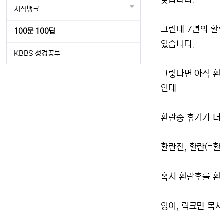
맞습니다.
지식뱅크
그런데 7년의 환
100문 100답
있습니다.
KBBS 성경공부
그렇다면 아직 환
인데
환란중 휴거가 더
환란전, 환란(=
혹시 환란후를 
영어, 럭크만 