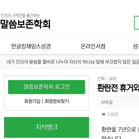
진리의 서적만을 출간하는
말씀보존학회
메인 메뉴
한글킹제임스성경
온라인서점
성
네가 진리의 말씀을 올바로 나누어 자신이 하나님 앞에 부끄럽지 않은 일꾼
분류
신학 · 교리
말씀보존학회 로그인
환란전 휴거와
작성자 정보
회원가입
|
회원정보찾기
작성
바둑알
컨텐츠 정보
조회
1,037
지식뱅크
본문
환란을 7년으로 