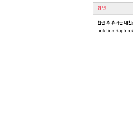
관련자료
답 변
환란 후 휴거는 대환란
bulation Raptur