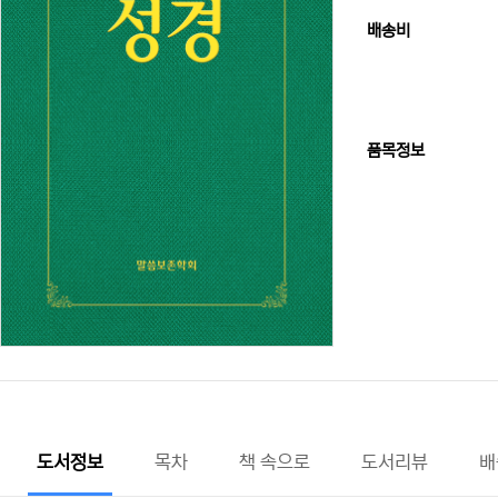
배송비
품목정보
도서정보
목차
책 속으로
도서리뷰
배