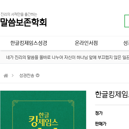
진리의 서적만을 출간하는
말씀보존학회
메인 메뉴
한글킹제임스성경
온라인서점
성
네가 진리의 말씀을 올바로 나누어 자신이 하나님 앞에 부끄럽지 않은 일꾼
성경찬송
한글킹제임
정가
판매가