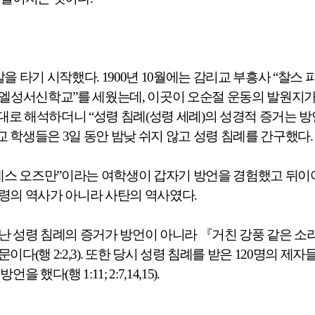
살을 타기 시작했다
. 1900
년
10
월에는 감리교 부흥사
“
찰스 
엘성서신학교
”
를 세웠는데
,
이곳이 오순절 운동의 발원지가
멋대로 해석하더니
“
성령 침례
(
성령 세례
)
의 성경적 증거는 
학교 학생들은
3
일 동안 밤낮 쉬지 않고 성령 침례를 간구했다
네스 오즈만
”
이라는 여학생이 갑자기 방언을 경험했고 뒤이
령의 역사가 아니라 사탄의 역사였다
.
난 성령 침례의 증거가 방언이 아니라 『
거친 강풍 같은 소
때문이다
(
행
2:2,3).
또한 당시 성령 침례를 받은
120
명의 제자들
 방언을 했다
(
행
1:11; 2:7,14,15).