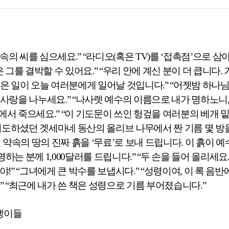
약속의 씨를 심으세요
.” “
라디오
(
혹은
TV)
를
‘
접촉점
’
으로 삼아
 그를 결박할 수 있어요
.” “
우리 안에 계신 분이 더 큽니다
.
좋은 일이 오늘 여러분에게 일어날 것입니다
.” “
어젯밤 하나
 사랑을 나누세요
.” “
나사렛 예수의 이름으로 내가 명하노니
에서 죽으세요
.” “
이 기도문이 쓰인 헝겊을 여러분의 베개 밑
기도하셨던 겟세마네 동산의 올리브 나무에서 짠 기름 몇 방
 약속의 땅의 진짜 흙을
‘
무료
’
로 보내 드립니다
.
이 흙이 
명하는 분께
1,000
달러를 드립니다
.” “
두 손을 들어 올리세요
야
!” “
그녀에게 큰 박수를 보냅시다
.” “
성령이여
,
이 록 음반
.” “
최근에 내가 쓴 책
은 성령으로 기름 부어졌습니다
.”
쟁이들