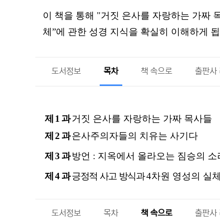
이 책을 통해 "거짓 은사를 자랑하는 가짜 목사
체”에 관한 성경 지식을 확실히 이해하게 됩
도서정보
목차
책 속으로
출판사
제
1
과
거짓 은사를 자랑하는 가짜 목사들
제
2
과
은사주의자들의 치유는 사기다
제
3
과
방언
:
지옥에서 올라오는 짐승의 소
제
4
과
긍정적 사고 방식과
4
차원 영성의 실
도서정보
목차
책 속으로
출판사