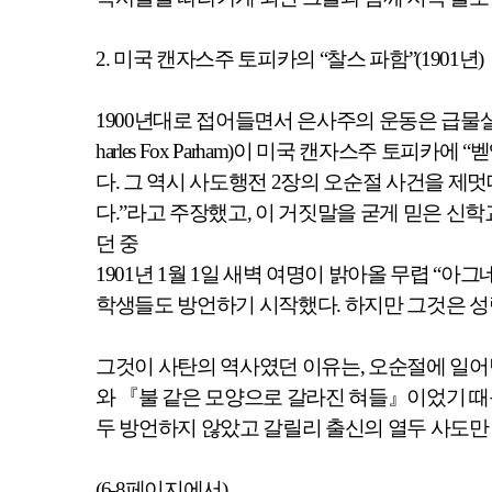
2.
미국 캔자스주 토피카의
“
찰스 파함
”(1901
년
)
1900
년대로 접어들면서 은사주의 운동은 급물
harles Fox Parham)
이 미국 캔자스주 토피카에
“
벧
다
.
그 역시 사도행전
2
장의 오순절 사건을 제
다
.”
라고 주장했고
,
이 거짓말을 굳게 믿은 신
던 중
1901
년
1
월
1
일 새벽 여명이 밝아올 무렵
“
아그
학생들도 방언하기 시작했다
.
하지만 그것은 성
그것이 사탄의 역사였던 이유는
,
오순절에 일어
와
『
불 같은 모양으로 갈라진 혀들
』
이었기 
두 방언하지 않았고 갈릴리 출신의 열두 사도만
(6-8
페이지에서
)