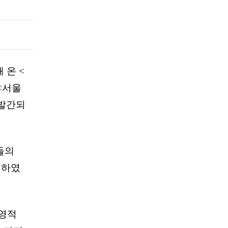
 온 <
<서울
 발간되
들의
명하였
 영적