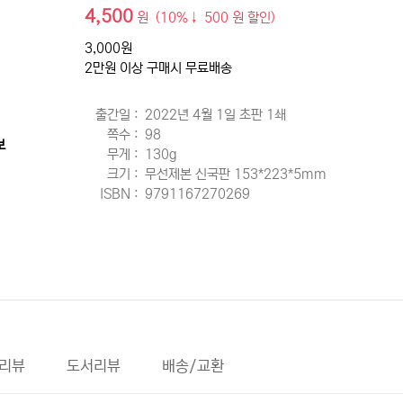
4,500
원 (10%↓ 500 원 할인)
3,000원
2만원 이상 구매시 무료배송
출간일 :
2022년 4월 1일 초판 1쇄
쪽수 :
98
보
무게 :
130g
크기 :
무선제본 신국판 153*223*5mm
ISBN :
9791167270269
 리뷰
도서리뷰
배송/교환