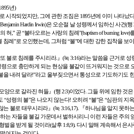
1895
년
)
로 시작되었지만
,
그에 관한 조짐은
1895
년에 이미 나타났
(Benjamin Hardin Irwin)
은 오순절 날 성령께서 임하신 사건
(
행
의 혀
,”
곧
“
불타오르는 사랑의 침례
”(baptism of burning love)
불 침례
”
로 오인했는데
,
그처럼
“
불
”
에 대한 강한 집착을 보
또 불로 침례를 주시리라
.
』
(
눅
3:16)
라는 말씀을 근거로 성
성령으로 충만하게 되는 현상을 불같이 뜨거워지는 것으로 
불을 내려 달라
!”
라고 울부짖으면서 통성으로 기도하기도 
 모양으로 갈라진 혀들
』
(
행
2:3)
이었다
.
그들 위에 임한 것
도
“
성령의 불
”
은 나오지 않는다
!
오히려
“
불
”
은
“
심판의 지옥
않는 불로 태우시리라
』
(
눅
3:16,17).
『
하나님을 알지 못하는
니하는 자들을 불길 가운데서 벌하시리니 이런 자들은 주의 
형벌을 받게 될 것이라
(
살후
1:8,9).
다시 말해 계속해서 은
 떨어지는 것이다
.