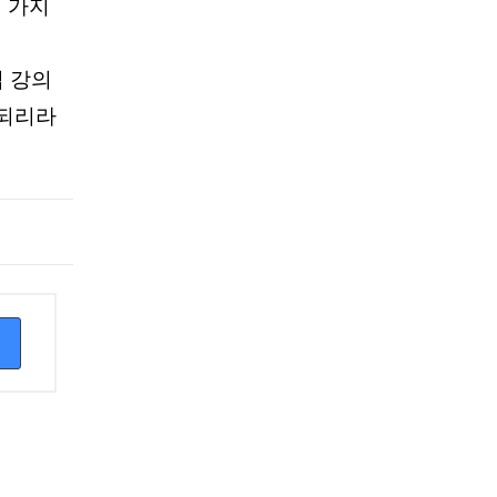
 가지
접 강의
 되리라