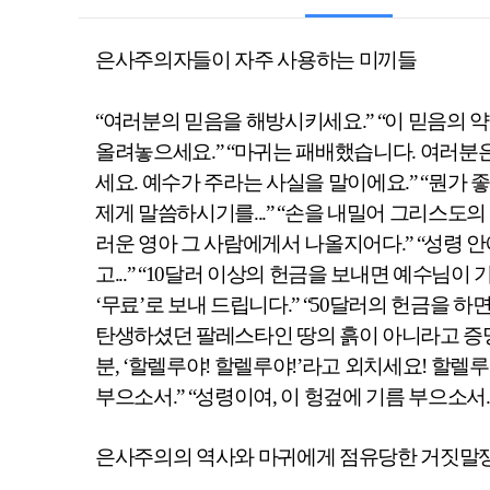
은사주의자들이 자주 사용하는 미끼들
“
여러분의 믿음을 해방시키세요
.” “
이 믿음의 
올려놓으세요
.” “
마귀는 패배했습니다
.
여러분은
세요
.
예수가 주라는 사실을 말이에요
.” “
뭔가 
제게 말씀하시기를
...” “
손을 내밀어 그리스도의
러운 영아 그 사람에게서 나올지어다
.” “
성령 안
고
...” “10
달러 이상의 헌금을 보내면 예수님이 
‘
무료
’
로 보내 드립니다
.” “50
달러의 헌금을 하면
탄생하셨던 팔레스타인 땅의 흙이 아
니라고 증
분
, ‘
할렐루야
!
할렐루야
!’
라고 외치세요
!
할렐루
부으소서
.” “
성령이여
,
이 헝겊에 기름 부으소서
은사주의의 역사와 마귀에게 점유당한 거짓말