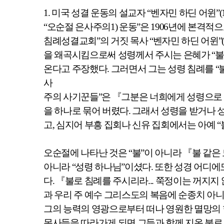
1.
미국 성결 운동의 설교자
“
벤자민 하딘 어윈
”(
“
오순절 은사주의
1)
운동
”
은
1906
년에 본격적으
침례성결교회
”
의 거짓 목사
“
벤자민 하딘 어윈
”
을 왜곡시킴으로써 성령께서 주시는 은혜가
“
불
온다고 주장했다
.
그러면서 그는 성령 침례를
“
사
주의 사기꾼들
”
은
『
그분은 너희에게 성령으로 
을 하나로 묶어 버렸다
.
그래서 성령을 받거나 
고
,
심지어 부흥 집회나 신유 집회에서는 아예
“
오순절에 나타난 것은
“
불
”
이 아니라
『
불 같은
아니라
“
성령 하나님
”
이셨다
.
또한 성경 어디에
다
.
『
불로 침례를 주시리라
...
쭉정이는 꺼지지 
과 우리 주 예수 그리스도의 복음에 순종치 아
그의 능력의 영광으로부터 떠나 영원한 멸망의 
목사들을 따라가게 되면 그들과 함께 지옥 불로