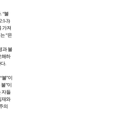
다
. “
불
2:1-3)
를 가져
이는
“
은
령과 불
오해하
한다
.
은
“
불
”
이
 불
”
이
 자들
임재와
사주의