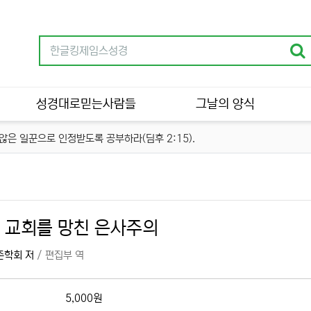
성경대로믿는사람들
그날의 양식
은 일꾼으로 인정받도록 공부하라(딤후 2:15).
 교회를 망친 은사주의
존학회 저
/ 편집부 역
5,000원