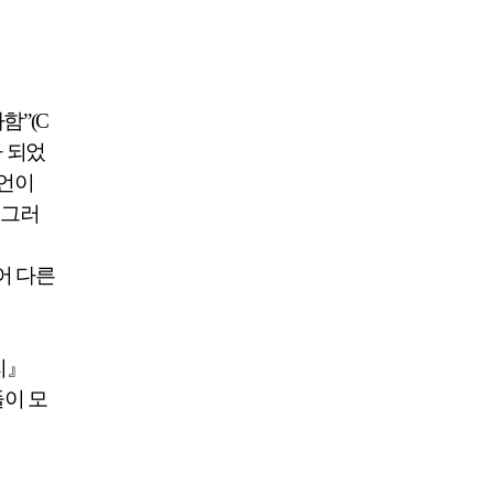
파함
”(C
 되었
방언이
.
그러
어 다른
리
』
이 모