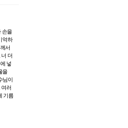
 손을
기억하
님께서
,
너 더
에 넣
울을
예수님이
.
여러
에 기름