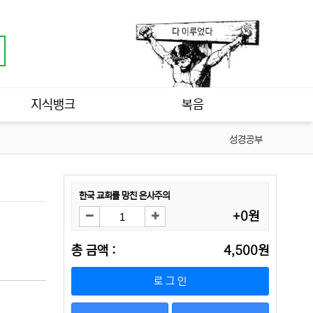
지식뱅크
복음
성경공부
한국 교회를 망친 은사주의
+0원
총 금액 :
4,500원
로 그 인