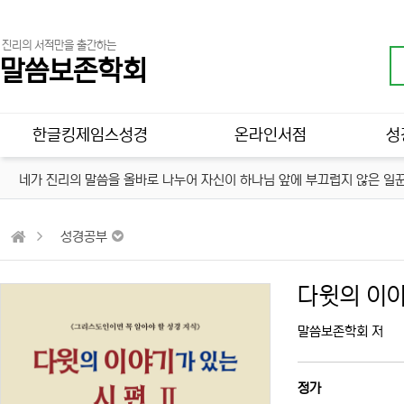
진리의 서적만을 출간하는
말씀보존학회
메인 메뉴
한글킹제임스성경
온라인서점
성
네가 진리의 말씀을 올바로 나누어 자신이 하나님 앞에 부끄럽지 않은 일꾼
성경공부
다윗의 이야
말씀보존학회 저
정가