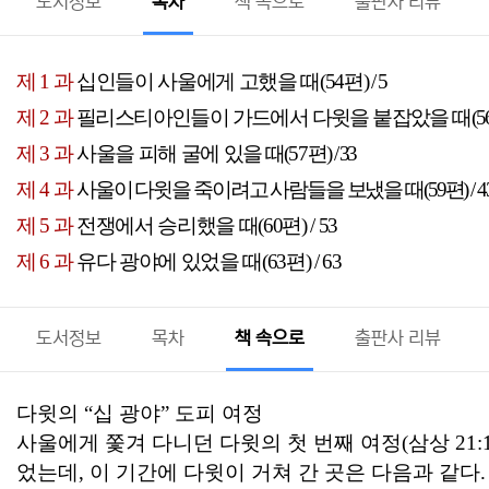
도서정보
목차
책 속으로
출판사 리뷰
제
1
과
십인들이 사울에게 고했을 때
(54
편
)
/ 5
제
2
과
필리스티아인들이 가드에서 다윗을 붙잡았을 때
(5
제
3
과
사울을 피해 굴에 있을
때
(57
편
)
/ 33
제
4
과
사울이 다윗을 죽이려고 사람들을 보냈을 때
(59
편
) / 4
제
5
과
전쟁에서 승리했을 때
(60
편
) / 53
제
6
과
유다 광야에 있었을 때
(63
편
) / 63
도서정보
목차
책 속으로
출판사 리뷰
다윗의
“
십 광야
”
도피 여정
사울에게 쫓겨 다니던 다윗의 첫 번째 여정
(
삼상
21:
었는데
,
이 기간에 다윗이 거쳐 간 곳은 다음과 같다
.