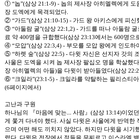
①
“
놉
”(
삼상
21:1-9) -
놉의 제사장 아히멜렉에게 도움
장 도엑에게 목격되었다
.
②
“
가드
”(
삼상
21:10-15) -
가드 왕 아키스에게 피신
③
“
아둘람 굴
”(
삼상
22:1,2) -
가드를 떠나 아둘람 굴
료 약
400
명을 규합했다
(
삼상
23:13
에서는
600
명으로
④
“
모압
”(
삼상
22:3,4) -
부모를 모압 왕에게 인도하
⑤
“
하렛 숲
”(
삼상
22:5) -
다윗 자신은 선지자 갓의 
사울은 도엑을 시켜 놉 제사장 팔십오 명을 학살했
장 아히멜렉의 아들
)
을 다윗이 받아들였다
(
삼상
22:2
⑥
“
크일라
”(23:1-5) -
크일라를 약탈하는 필리스티아
(6
페이지에서
)
고난과 구원
하나님의
『
마음에 맞는
...
사람
』
(
삼상
13:14)
이었
게 쫓겨 다녀야 했다
.
사실 다윗은 사울에게 반역한 
으며 어떤 해도 끼치지 않았다
.
하지만 다윗을 시기했
렸다
.
다윗은 전장에서 적들을 무찌르고 이스라엘 