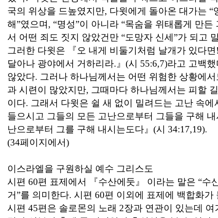
국의 위상을 드높였지만
,
다윗에게 돌아온 대가는
“
해
”
였으며
, “
명성
”
이 아니라
“
목숨을 위태롭게 만든
서 어떤 죄도 짓지 않았건만
“
도망자 신세
”
가 되고 
그러한 다윗은
『
오 내게 비둘기처럼 날개가 있다면
달아나 광야에서 거하리라
.
』
(
시
55:6,7)
라고 고백했
않았다
.
그러나 하나님께서는 어떤 위험한 상황에서
과 시련이 많았지만
,
그때마다 하나님께서는 피할 길
이다
.
그래서 다윗은 쉴 새 없이 밀려드는 고난 속에
들으시고 그들의 모든 고난으로부터 그들을 구해 
난으로부터 그를 구해 내시는도다
』
(
시
34:17,19).
(34
페이지에서
)
이스라엘을 구원하실 예수 그리스도
시편
60
편 표제에서
『
수산에둣
』
이라는 말은
“
수
거
”
를 의미한다
.
시편
60
편 이외에 표제에 백합화가
시편
45
편은 솔로몬의 노래
2
장과 연관이 있는데 여