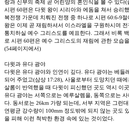
랑과 신부의 축제 곧 어린양의 혼인식을 볼 수 있다
(
시편
60
편은 다윗 왕이 시리아와 에돔을 쳐서 승리
복전쟁 가운데 치뤄진 전쟁 중 하나로 시편
60:6-9
절
왕은 이제 곧 재림하셔서 이스라엘을 구원하시며 전
통치하실 예수 그리스도를 예표한다
.
그래서 비록 
로 시편
60
편은 예수 그리스도의 재림에 관한 모습을
(54
페이지에서
)
다윗과 유다 광야
다윗은 유다 광야와 인연이 깊다
.
유다 광야는 베들레
되어 주었고
(
삼상
17:28),
사울로부터 도망치던 때에는
살롬이 반역했을 때 다윗이 피신했던 곳도 역시 이
유다 광야는 서쪽으로는 예루살렘을
,
동쪽으로는 사
다
.
동서로는
26km
가량 되는데
,
서부 지역은 그런대
연평균 강수량이
100mm
정도밖에 되지 않는 곳도 
을 피해 이런 척박한 환경 속에 있는 것이었다
.