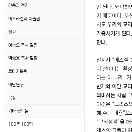
간증과 전기
안 된다. 왜냐하면
기 때문이다. 또
이스라엘과 이슬람
서도 우리의 교리
설교
가중시키게 된다.
한다.
이송오 목사 칼럼
박승용 목사 칼럼
선지자 “에스겔”
이 살아나는 환상
로마카톨릭
이는 이 나라 “
이단연구
변개와 이단 교리
의미하는 사실 그
묵상
이것은 “그리스의 
기타 글모음
해 주는 내용”으
“구약성경”을 해
100문 100답
레스의 글들이 영