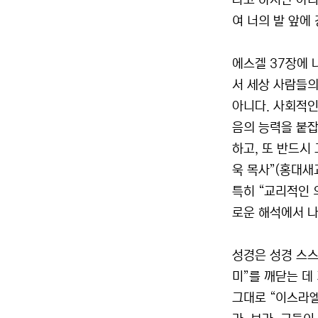
라고 하지만 아니
여 너의 발 앞에 
에스겔 37장에 
서 세상 사람들의
아니다. 사회적인
음의 능력을 붙잡
하고, 또 반드시
욱 목사”(홍대새
특히 “교리적인 
로운 해석에서 나
성경은 성경 스스
미”를 깨닫는 데
그대로 “이스라엘