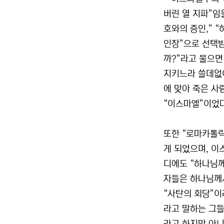
버린 열 지파”임
호와의 증인,” 
인장”으로 선택받
까?”라고 물으면 
지키느라 쓸데없이
에 맞아 죽은 사람
“이스마엘”이었다
또한 “로마카톨릭
게 되었으며, 이
디에도 “하나님께
자들은 하나님께서
“사탄의 회당”이
라고 말하는 그들