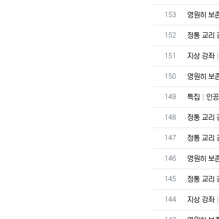
번호
153
영원히 보
번호
152
정통 교리
번호
151
지상 강좌
번호
150
영원히 보
번호
149
특집
인공
번호
148
정통 교리
번호
147
정통 교리
번호
146
영원히 보
번호
145
정통 교리
번호
144
지상 강좌