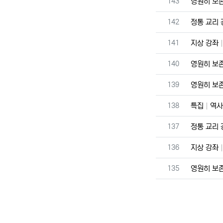
번호
143
영원히 보
번호
142
정통 교리
번호
141
지상 강좌
번호
140
영원히 보
번호
139
영원히 보
번호
138
특집
역사
번호
137
정통 교리
번호
136
지상 강좌
번호
135
영원히 보