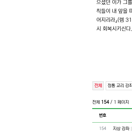
으셨던 이가 그를
칙들이 내 앞을 
어지리라』(렘 3
시 회복시키신다.
전체
정통 교리 강
전체
154
/ 1 페이지
번호
번호
154
지상 강좌