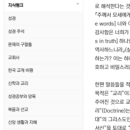
지식뱅크
로 해석한다는 것
『주께서 모세에게 
성경
e words] 너
성경 주석
감사함은 너희가 
s in trut
문제의 구절들
역사하느니라』(살
교회사
하는가? 이는 하
호하고 비밀스러운
한국 교계 비평
신학과 교리
한편 말씀들을 적
목적은 “교리”이
성경공부와 양육
주어진 것으로 교
복음과 선교
리”(Doctrin
대”의 그리스도인
신앙 생활과 지혜
서신”을 토대로 