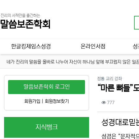
진리의 서적만을 출간하는
말씀보존학회
메인 메뉴
한글킹제임스성경
온라인서점
성
네가 진리의 말씀을 올바로 나누어 자신이 하나님 앞에 부끄럽지 않은 일꾼
분류
정통 교리 강좌
말씀보존학회 로그인
“마른 뼈들”
컨텐츠 정보
회원가입
|
회원정보찾기
조회
777
본문
성경대로믿는
지식뱅크
성경은 “문자적으로