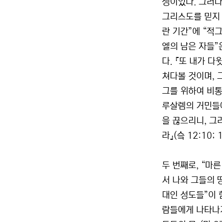
쟁이었다. 그러나
그리스도를 믿지 
란 기간”에 “적
엘의 남은 자들”
다. 『또 내가 
쳐다볼 것이며, 
그를 위하여 비통
루살렘의 거민들에
을 끊으리니, 그
라』(슼 12:10; 1
두 번째로, “마
서 나와 그들의 
대인 성도들”이 
람들에게 나타나기