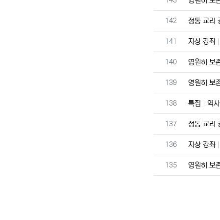
143
영원히 보
번호
142
정통 교리
번호
141
지상 강좌
번호
140
영원히 보
번호
139
영원히 보
번호
138
특집
역사
번호
137
정통 교리
번호
136
지상 강좌
번호
135
영원히 보