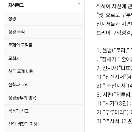
지식뱅크
작하여 자신에 관
“셋”으로도 구분
성경
선지서들과 시편에
성경 주석
브리어 구약성경,
문제의 구절들
1. 율법(“토라,” 
교회사
: “창세기,” 출
2. 선지서(“나흐
한국 교계 비평
1) “전선지서”(
신학과 교리
2) “ 후선지서”(
3. 시편(“케투빔,
성경공부와 양육
1) “시가”(3권) 
복음과 선교
2) “두루마리”(“
3) “역사서”(3권
신앙 생활과 지혜