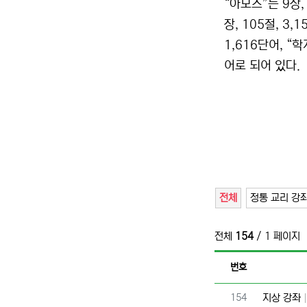
“아모스”는 9장, 
장, 105절, 3,
1,616단어, “학
어로 되어 있다.
전체
정통 교리 강
전체
154
/ 1 페이지
번호
번호
154
지상 강좌