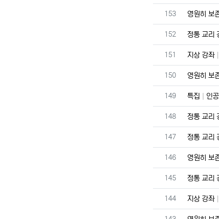
번호
153
영원히 보
번호
152
정통 교리
번호
151
지상 강좌
번호
150
영원히 보
번호
149
특집
인공
번호
148
정통 교리
번호
147
정통 교리
번호
146
영원히 보
번호
145
정통 교리
번호
144
지상 강좌
번호