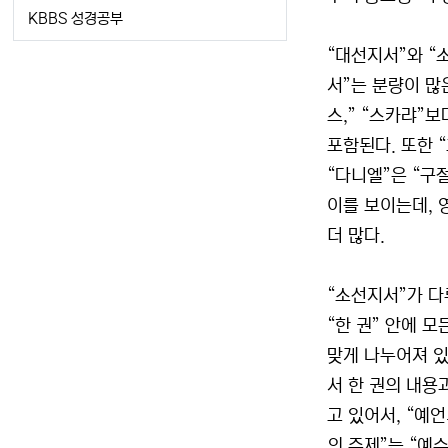
KBBS 성경공부
“대선지서”와 “
서”는 분량이 많은
스,” “스카랴”
포함된다. 또한 “
“다니엘”은 “구절
이를 보이는데, 
더 많다.
“소선지서”가 다
“한 권” 안에 
맞게 나누어져 있
서 한 권의 내용
고 있어서, “예
의 주제”는 “예