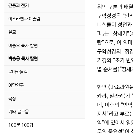
간증과 전기
위의 구분과 배열
구약성경은 “말라
이스라엘과 이슬람
너희들이 성전과 
설교
피』는 “창세기”
람”으로, 이 의
이송오 목사 칼럼
구약성경의 “정경
박승용 목사 칼럼
기경의 “초기 번
열 순서를(“창세
로마카톨릭
이단연구
한편 <마소라원문>
카랴, 말라키)가 
묵상
데, 이후의 “번역
기타 글모음
지서”라고 부르는
역”에 있어서 열
100문 100답
무의 중요성”이 