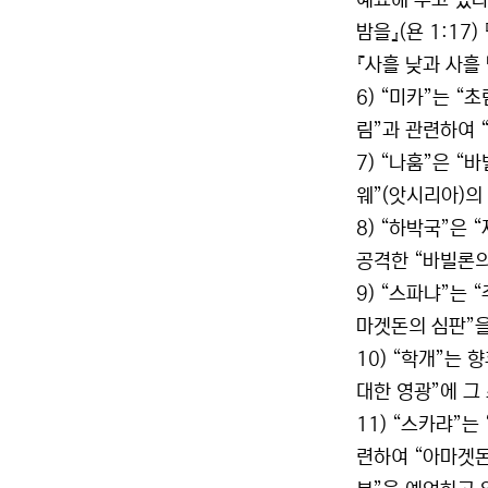
예표해 주고 있다.
밤을』(욘 1:17
『사흘 낮과 사흘 
6) “미카”는 
림”과 관련하여 
7) “나훔”은 
웨”(앗시리아)의
8) “하박국”은
공격한 “바빌론의
9) “스파냐”는
마겟돈의 심판”을
10) “학개”는 
대한 영광”에 그
11) “스카랴”는
련하여 “아마겟돈