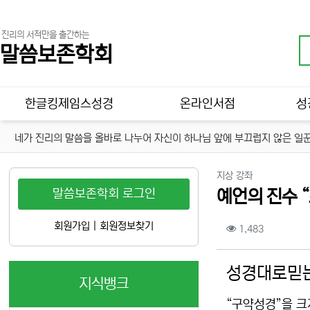
진리의 서적만을 출간하는
말씀보존학회
메인 메뉴
한글킹제임스성경
온라인서점
성
네가 진리의 말씀을 올바로 나누어 자신이 하나님 앞에 부끄럽지 않은 일꾼
분류
지상 강좌
말씀보존학회 로그인
예언의 진수 
컨텐츠 정보
회원가입
|
회원정보찾기
조회
1,483
본문
성경대로믿는
지식뱅크
“구약성경”을 크