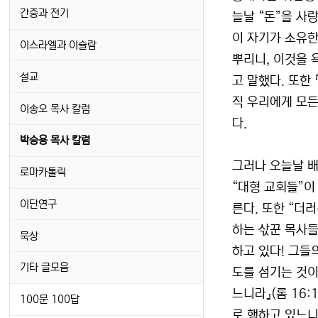
간증과 전기
늘날 “돈”을 사
이 자기가 소유한
이스라엘과 이슬람
뿌리니, 이것을 
설교
고 말했다. 또한
직 우리에게 모든
이송오 목사 칼럼
다.
박승용 목사 칼럼
그러나 오늘날 배
로마카톨릭
“대형 교회들”이
이단연구
른다. 또한 “더
하는 삯꾼 목사들
묵상
하고 있다! 그들
기타 글모음
도를 섬기는 것이
느니라』(롬 16
100문 100답
로 행하고 있느니