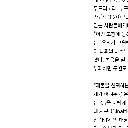
때문이라』(롬 6:
두드리노라. 누구
라』(계 3:20
믿는 사람들에게니
“어떤 초청에 응
는 “우리가 구원
이 너희의 마음도
했다. 복음을 믿
부패하면 구원도 
『재물을 신뢰하는
체가 어려운 것은
는 것』을 어렵게
내 사본”(Sinai
인 “NIV”의 