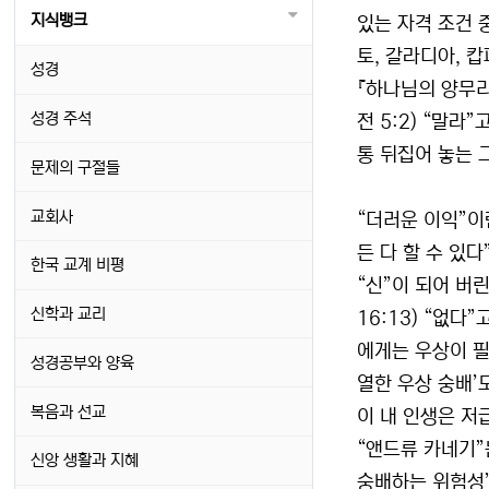
지식뱅크
있는 자격 조건 중 
토, 갈라디아, 
성경
『하나님의 양무리를
성경 주석
전 5:2) “말라
통 뒤집어 놓는 그
문제의 구절들
교회사
“더러운 이익”이란
든 다 할 수 있다
한국 교계 비평
“신”이 되어 버린
신학과 교리
16:13) “없
에게는 우상이 필
성경공부와 양육
열한 우상 숭배’
복음과 선교
이 내 인생은 저
“앤드류 카네기”
신앙 생활과 지혜
숭배하는 위험성”