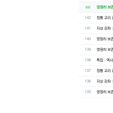
영원히 보
열람
번호
142
정통 교리
번호
141
지상 강좌
번호
140
영원히 보
번호
139
영원히 보
번호
138
특집
역사
번호
137
정통 교리
번호
136
지상 강좌
번호
135
영원히 보