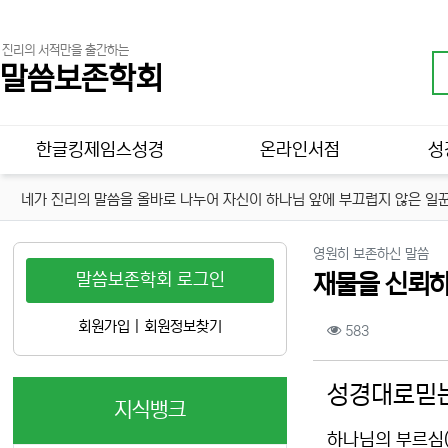
진리의 서적만을 출간하는
말씀보존학회
메인 메뉴
한글킹제임스성경
온라인서점
성
네가 진리의 말씀을 올바로 나누어 자신이 하나님 앞에 부끄럽지 않은 일꾼
분
영원히 보존하신 말씀
말씀보존학회 로그인
재물을 신뢰하
컨텐츠 정보
회원가입
|
회원정보찾기
조회
583
본문
성경대로믿는
지식뱅크
하나님의 부르심(D