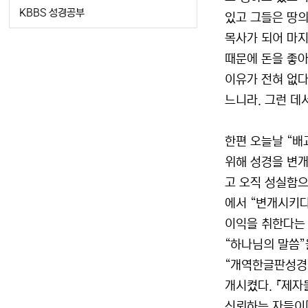
KBBS 성경공부
있고 그들은 땅의
목사가 되어 마지
때문에 돈을 좋아
이유가 전혀 없다
느니라. 그런 데서
한편 오늘날 “배
위해 성경을 변개
고 오직 성실함으
에서 “변개시키다”
이익을 취한다는 
“하나님의 말씀”
“개역한글판성경”
개시켰다. 『제자
신뢰하는 자들이[fo