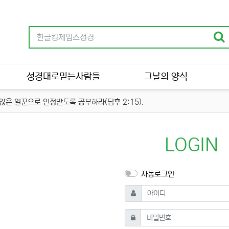
성경대로믿는사람들
그날의 양식
은 일꾼으로 인정받도록 공부하라(딤후 2:15).
LOGIN
자동로그인
필수
아이디
필수
비밀번호