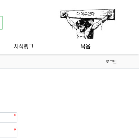
지식뱅크
복음
로그인