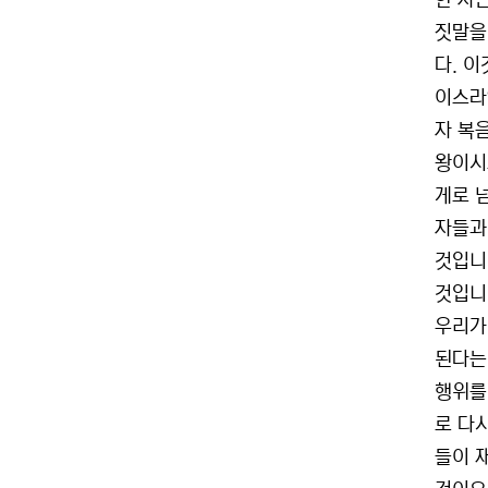
한 자
짓말을
다. 
이스라
자 복
왕이시
게로 
자들과
것입니
것입니
우리가
된다는
행위를
로 다
들이 