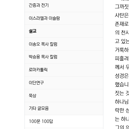
간증과 전기
그까짓
사탄은
이스라엘과 이슬람
존재로
설교
의 천
고 있는
이송오 목사 칼럼
거룩하
박승용 목사 칼럼
피흘려
께서 
로마카톨릭
성경은
이단연구
했습니
짓는 
묵상
하나님
기타 글모음
락한 
는 하
100문 100답
그의 