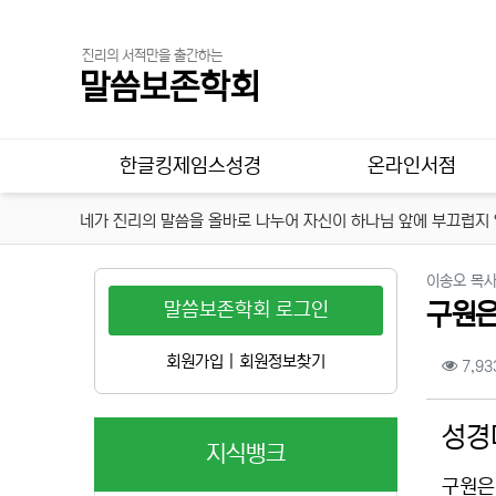
진리의 서적만을 출간하는
말씀보존학회
메인 메뉴
한글킹제임스성경
온라인서점
네가 진리의 말씀을 올바로 나누어 자신이 하나님 앞에 부끄럽지 않
이송오 목사
말씀보존학회 로그인
구원은
컨텐
회원가입
|
회원정보찾기
7,93
본문
성경
지식뱅크
구원은