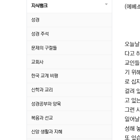
지식뱅크
(에베소
성경
성경 주석
오늘날
문제의 구절들
다고 
교회사
교인들
기 위
한국 교계 비평
로 십
신학과 교리
걸려 
고 있
성경공부와 양육
그런 
복음과 선교
일어날
성해 
신앙 생활과 지혜
또 있