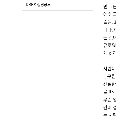
KBBS 성경공부
면 그
예수 
슬렘,
니다.
는 것
유로워
게 하리
사람이
I. 구
신실한
을 따
무슨 
간이 
는 사