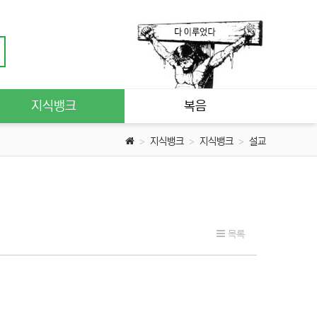
지식뱅크
복음
지식뱅크
지식뱅크
설교
목록