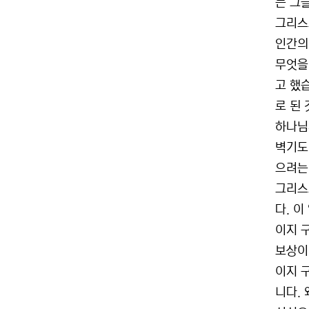
는 그
그리스
인간의
무엇을
고 했
로 된 
하나님
벽기도
으려는
그리스
다. 
이지 
보상이
이지 
니다.