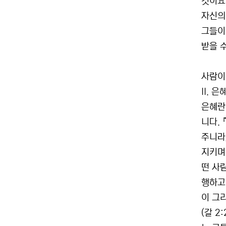
것이요,
자신의
그들이
받을 
사람이
II. 
은혜란
니다.
주니라
지키며
떤 사
행하고
이 그
(갈 2