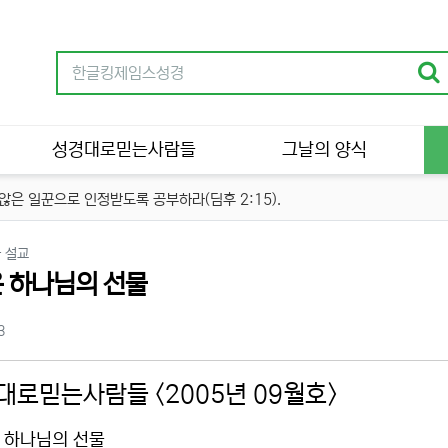
성경대로믿는사람들
그날의 양식
은 일꾼으로 인정받도록 공부하라(딤후 2:15).
분류
 설교
 하나님의 선물
츠 정보
조회
3
대로믿는사람들 <2005년 09월호>
 하나님의 선물