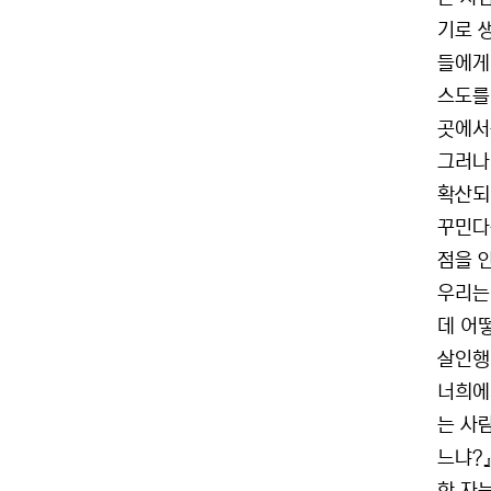
기로 
들에게
스도를
곳에서
그러나
확산되
꾸민다
점을 
우리는
데 어
살인행
너희에
는 사
느냐?