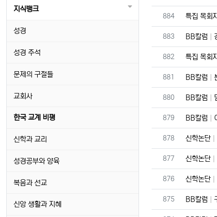
지식뱅크
번호
884
특집 목회
성경
번호
883
BB칼럼
성경 주석
번호
882
특집 목회
문제의 구절들
번호
881
BB칼럼
교회사
번호
880
BB칼럼
번호
한국 교계 비평
879
BB칼럼
번호
878
신학논단
신학과 교리
번호
877
신학논단
성경공부와 양육
번호
876
신학논단
복음과 선교
번호
875
BB칼럼
신앙 생활과 지혜