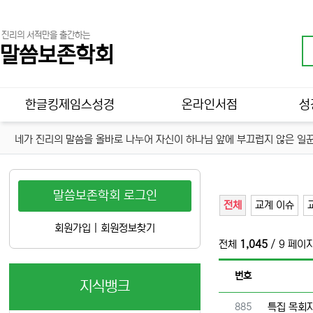
진리의 서적만을 출간하는
말씀보존학회
메인 메뉴
한글킹제임스성경
온라인서점
성
네가 진리의 말씀을 올바로 나누어 자신이 하나님 앞에 부끄럽지 않은 일꾼
말씀보존학회 로그인
전체
교계 이슈
회원가입
|
회원정보찾기
전체
1,045
/ 9 페이
번호
지식뱅크
번호
885
특집 목회