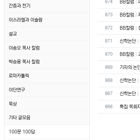
번호
874
BB칼럼
간증과 전기
번호
873
BB칼럼
이스라엘과 이슬람
번호
872
BB칼럼
설교
번호
871
신학논단
이송오 목사 칼럼
번호
870
BB칼럼
박승용 목사 칼럼
번호
869
기자의 논
로마카톨릭
번호
868
신학논단
이단연구
번호
867
신학논단
묵상
번호
866
특집 목회
기타 글모음
100문 100답