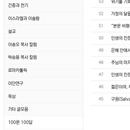
번호
53
위기를 기
간증과 전기
번호
52
가정의 달
이스라엘과 이슬람
번호
51
“본문 비평
설교
번호
50
인생의 진정
이송오 목사 칼럼
번호
49
은혜 안에
박승용 목사 칼럼
번호
48
주님의 마
로마카톨릭
번호
47
인생의 진
이단연구
번호
46
젊은이여,
묵상
번호
45
구원(Salva
기타 글모음
100문 100답