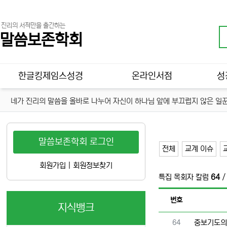
진리의 서적만을 출간하는
말씀보존학회
메인 메뉴
한글킹제임스성경
온라인서점
성
네가 진리의 말씀을 올바로 나누어 자신이 하나님 앞에 부끄럽지 않은 일꾼
말씀보존학회 로그인
전체
교계 이슈
회원가입
|
회원정보찾기
특집 목회자 칼럼
64
/
번호
지식뱅크
번호
64
중보기도의