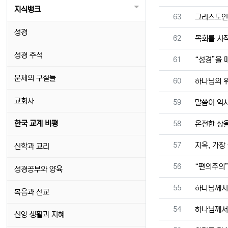
지식뱅크
번호
63
그리스도인
성경
번호
62
목회를 시
성경 주석
번호
61
“성경”을 
문제의 구절들
번호
60
하나님의 
교회사
번호
59
말씀이 역
번호
한국 교계 비평
58
온전한 상
번호
57
지옥, 가장
신학과 교리
번호
56
“편의주의”
성경공부와 양육
번호
55
하나님께서
복음과 선교
번호
54
하나님께서
신앙 생활과 지혜