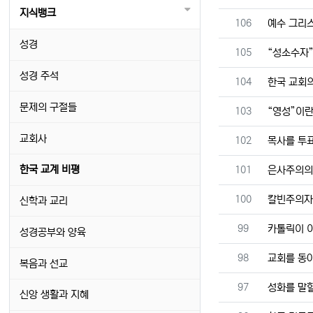
지식뱅크
번호
106
예수 그리
성경
번호
105
“성소수자”
성경 주석
번호
104
한국 교회의
문제의 구절들
번호
103
“영성”이란
교회사
번호
102
목사를 투
번호
한국 교계 비평
101
은사주의의
번호
100
칼빈주의자
신학과 교리
번호
99
카톨릭이 
성경공부와 양육
번호
98
교회를 동
복음과 선교
번호
97
성화를 말
신앙 생활과 지혜