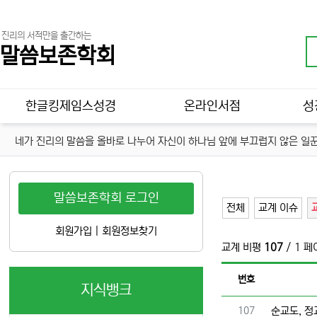
진리의 서적만을 출간하는
말씀보존학회
메인 메뉴
한글킹제임스성경
온라인서점
성
네가 진리의 말씀을 올바로 나누어 자신이 하나님 앞에 부끄럽지 않은 일꾼
말씀보존학회 로그인
전체
교계 이슈
회원가입
|
회원정보찾기
교계 비평
107
/ 1 
번호
지식뱅크
번호
107
순교도, 