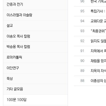
번호
96
한국 기독교
간증과 전기
번호
95
특집기사 :
이스라엘과 이슬람
번호
94
교회다운 
설교
번호
93
“최종권위”
이송오 목사 칼럼
번호
92
읽지도 않을
박승용 목사 칼럼
번호
91
지옥에서 
로마카톨릭
번호
90
재림을 믿지
이단연구
번호
89
지옥의 자
묵상
번호
88
이종성의 삼
기타 글모음
100문 100답