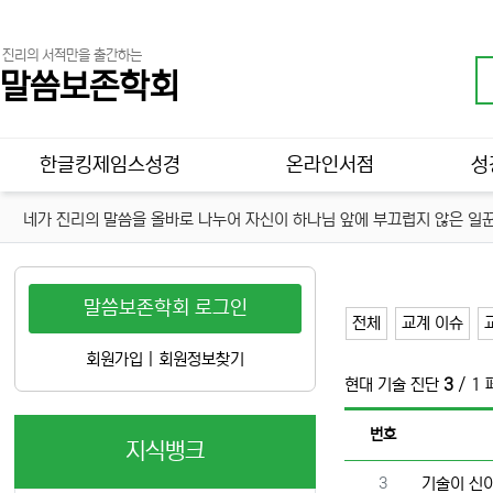
진리의 서적만을 출간하는
말씀보존학회
메인 메뉴
한글킹제임스성경
온라인서점
성
네가 진리의 말씀을 올바로 나누어 자신이 하나님 앞에 부끄럽지 않은 일꾼
말씀보존학회 로그인
전체
교계 이슈
회원가입
|
회원정보찾기
현대 기술 진단
3
/ 1
번호
지식뱅크
번호
3
기술이 신이