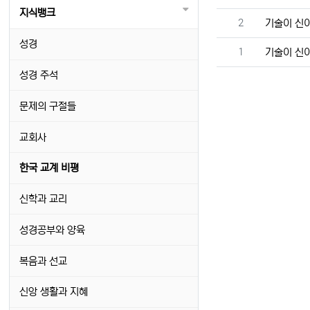
지식뱅크
번호
2
기술이 신이
성경
번호
1
기술이 신이
성경 주석
문제의 구절들
교회사
한국 교계 비평
신학과 교리
성경공부와 양육
복음과 선교
신앙 생활과 지혜