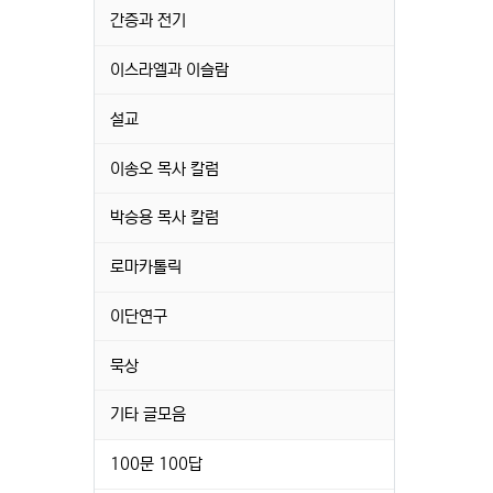
간증과 전기
이스라엘과 이슬람
설교
이송오 목사 칼럼
박승용 목사 칼럼
로마카톨릭
이단연구
묵상
기타 글모음
100문 100답