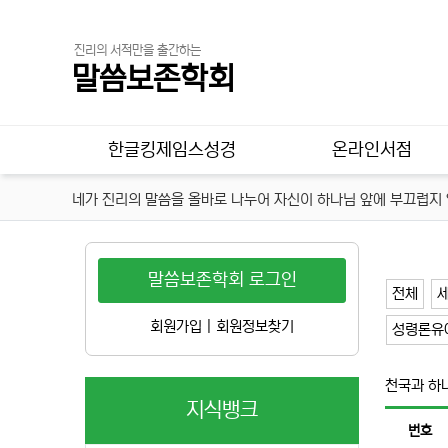
진리의 서적만을 출간하는
말씀보존학회
메인 메뉴
한글킹제임스성경
온라인서점
네가 진리의 말씀을 올바로 나누어 자신이 하나님 앞에 부끄럽지 않
말씀보존학회 로그인
전체
회원가입
|
회원정보찾기
성령론유
천국과 하
지식뱅크
번호