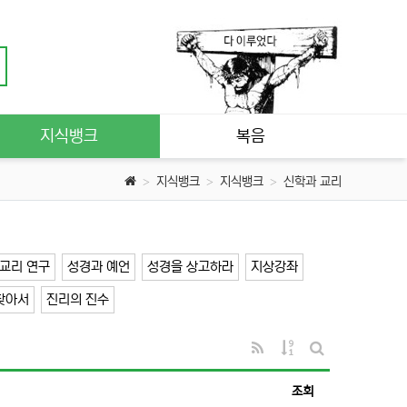
지식뱅크
복음
지식뱅크
지식뱅크
신학과 교리
교리 연구
성경과 예언
성경을 상고하라
지상강좌
찾아서
진리의 진수
RSS
게시물 정렬
게시판 검색
조회