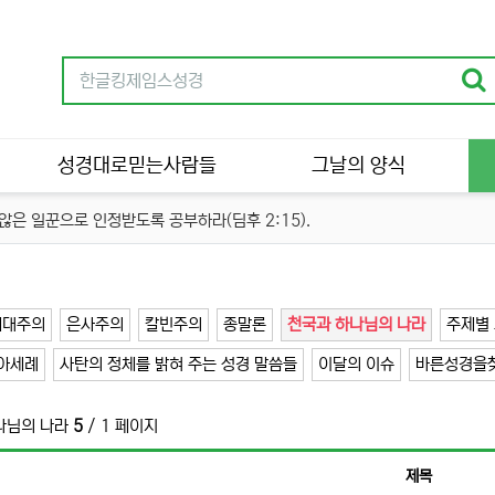
성경대로믿는사람들
그날의 양식
은 일꾼으로 인정받도록 공부하라(딤후 2:15).
세대주의
은사주의
칼빈주의
종말론
천국과 하나님의 나라
주제별 
아세례
사탄의 정체를 밝혀 주는 성경 말씀들
이달의 이슈
바른성경을
나님의 나라
5
/ 1 페이지
제목