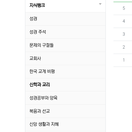
지식뱅크
번호
5
성경
번호
4
성경 주석
번호
3
문제의 구절들
번호
2
교회사
번호
1
한국 교계 비평
신학과 교리
성경공부와 양육
복음과 선교
신앙 생활과 지혜