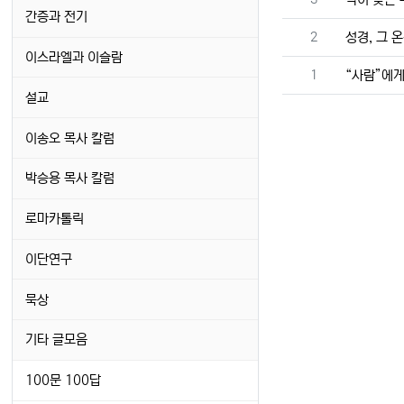
간증과 전기
번호
2
성경, 그 
이스라엘과 이슬람
번호
1
“사람”에
설교
이송오 목사 칼럼
박승용 목사 칼럼
로마카톨릭
이단연구
묵상
기타 글모음
100문 100답