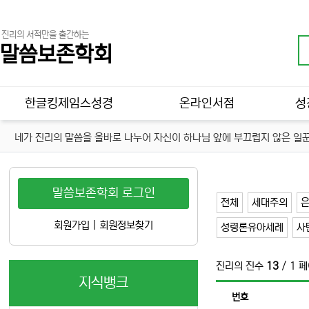
진리의 서적만을 출간하는
말씀보존학회
메인 메뉴
한글킹제임스성경
온라인서점
성
네가 진리의 말씀을 올바로 나누어 자신이 하나님 앞에 부끄럽지 않은 일꾼
말씀보존학회 로그인
전체
세대주의
회원가입
|
회원정보찾기
성령론유아세례
사
진리의 진수
13
/ 1 
지식뱅크
번호