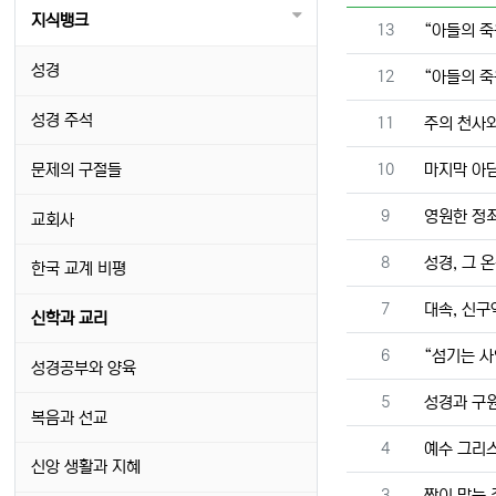
지식뱅크
번호
13
“아들의 죽
성경
번호
12
“아들의 죽
성경 주석
번호
11
주의 천사
번호
문제의 구절들
10
마지막 아
번호
9
영원한 정죄
교회사
번호
8
성경, 그 
한국 교계 비평
번호
7
대속, 신구
신학과 교리
번호
6
“섬기는 사
성경공부와 양육
번호
5
성경과 구원
복음과 선교
번호
4
예수 그리
신앙 생활과 지혜
번호
3
짝이 맞는 