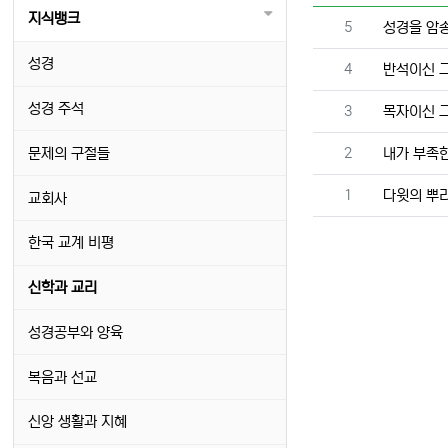
지식뱅크
번호
5
성경을 암
성경
번호
4
반석이신 
성경 주석
번호
3
목자이신 
번호
문제의 구절들
2
내가 부족
번호
1
다윗의 뿌
교회사
한국 교계 비평
신학과 교리
성경공부와 양육
복음과 선교
신앙 생활과 지혜