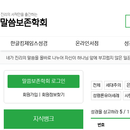
진리의 서적만을 출간하는
말씀보존학회
메인 메뉴
한글킹제임스성경
온라인서점
성
네가 진리의 말씀을 올바로 나누어 자신이 하나님 앞에 부끄럽지 않은 일꾼
말씀보존학회 로그인
전체
세대주의
회원가입
|
회원정보찾기
성령론유아세례
사
성경을 상고하라
5
/ 
지식뱅크
번호