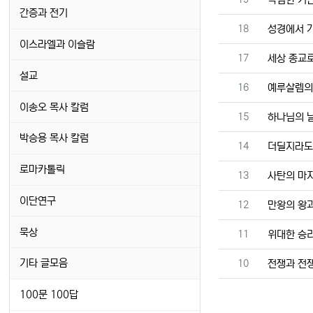
간증과 전기
번호
18
성경에서 
이스라엘과 이슬람
번호
17
세상 종교로
설교
번호
16
예루살렘의
이송오 목사 칼럼
번호
15
하나님의 
박승용 목사 칼럼
번호
14
더딜지라도
로마카톨릭
번호
13
사탄의 마지
이단연구
번호
12
만왕의 왕
묵상
번호
11
위대한 승리
번호
기타 글모음
10
전쟁과 전
100문 100답