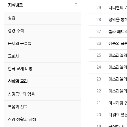
지식뱅크
번호
29
다니엘의 7
성경
번호
28
성막을 통
성경 주석
번호
27
셀라 페트
번호
문제의 구절들
26
짐승의 표
번호
25
이스라엘의 
교회사
번호
24
이스라엘의 
한국 교계 비평
번호
23
이스라엘의 
신학과 교리
번호
22
이스라엘의 
성경공부와 양육
번호
21
아브라함 
복음과 선교
번호
20
다윗의 별은
신앙 생활과 지혜
번호
19
극심한 기