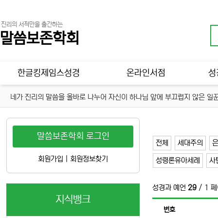
진리의 서적만을 출간하는
말씀보존학회
메인 메뉴
한글킹제임스성경
온라인서점
성
네가 진리의 말씀을 올바로 나누어 자신이 하나님 앞에 부끄럽지 않은 일꾼
말씀보존학회 로그인
전체
세대주의
회원가입
|
회원정보찾기
성령론유아세례
사
성경과 예언
29
/ 1 
지식뱅크
번호