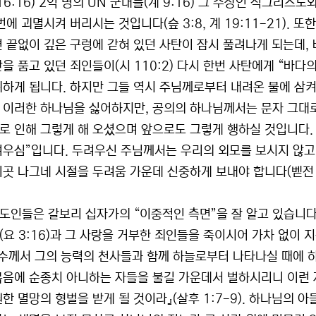
16:16) 2억 명의 UN 군대를(계 9:16) 그 수장인 적그리스도
번에 괴멸시켜 버리시는 것입니다(슾 3:8, 계 19:11-21).
면 끝없이 깊은 구렁에 갇혀 있던 사탄이 잠시 풀려나게 되는데,
만을 품고 있던 죄인들이(시 110:2) 다시 한번 사탄에게 “바
위하게 됩니다. 하지만 그들 역시 주님께로부터 내려온 불에 삼켜져
 이러한 하나님을 싫어하지만, 공의의 하나님께서는 문자 그대로
로 인해 그렇게 해 오셨으며 앞으로도 그렇게 행하실 것입니다.
려우심”입니다. 두려우신 주님께서는 우리의 외모를 보시지 않고
이곳 나그네 시절을 두려움 가운데 신중하게 보내야 합니다(벧전 1
도인들은 갈보리 십자가의 “이중적인 측면”을 잘 알고 있습니다
”(요 3:16)과 그 사랑을 거부한 죄인들을 죽이시어 가차 없이 
예수께서 그의 능력의 천사들과 함께 하늘로부터 나타나실 때에 
복음에 순종치 아니하는 자들을 불길 가운데서 벌하시리니 이런 
한 멸망의 형벌을 받게 될 것이라』(살후 1:7-9). 하나님의 