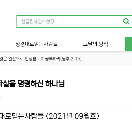
성경대로믿는사람들
그날의 양식
은 일꾼으로 인정받도록 공부하라(딤후 2:15).
학살을 명령하신 하나님
츠 정보
조회
0
대로믿는사람들 <2021년 09월호>