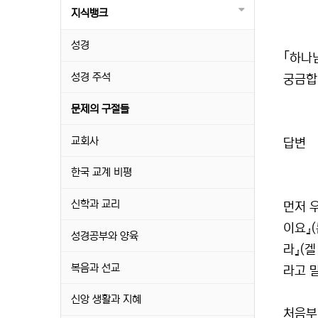
지식뱅크
성경
｢하나
성경 주석
궁금합
문제의 구절들
교회사
답변
한국 교계 비평
신학과 교리
먼저 
이요』(
성경공부와 양육
라』(겔
복음과 선교
라고 
신앙 생활과 지혜
처음부