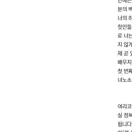
안에는
분의 
너의 
힛인들
로 너
지 않게
제 곧
배우지
첫 번
녀노소,
여리코
실 정
됩니다