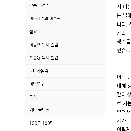
간증과 전기
서 나
는 날
이스라엘과 이슬람
니다.
설교
가리는
생각을
이송오 목사 칼럼
있습니
박승용 목사 칼럼
로마카톨릭
이와 
이단연구
대해 
같이 
묵상
로 가
기타 글모음
일어서
사가 
100문 100답
이렇게