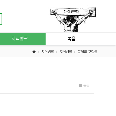
지식뱅크
복음
지식뱅크
지식뱅크
문제의 구절들
목록