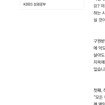
KBBS 성경공부
요? 
하는 
실 것
구원받
에 악
살아도
지옥에
있습니
첫째,
“모든
께 멸망