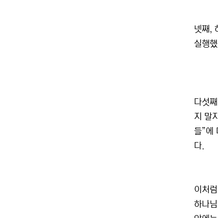
넷째,
실행했습
다섯째
지 말지
들”에
다.
이처럼
하나님