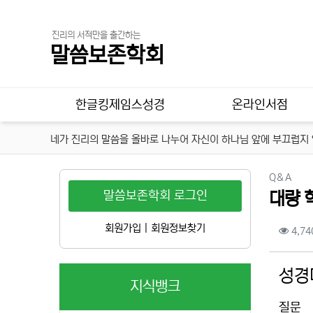
진리의 서적만을 출간하는
말씀보존학회
메인 메뉴
한글킹제임스성경
온라인서점
네가 진리의 말씀을 올바로 나누어 자신이 하나님 앞에 부끄럽지 않
분류
Q＆A
말씀보존학회 로그인
대량 
컨텐
회원가입
|
회원정보찾기
4,74
본문
성경
지식뱅크
질문