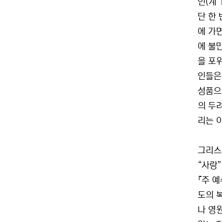
인(계 
단 한 
에 가
에 불
을 포
인들은
성품으
의 두
리는 
그리스
“사랑
『주 
도의 
나 영원