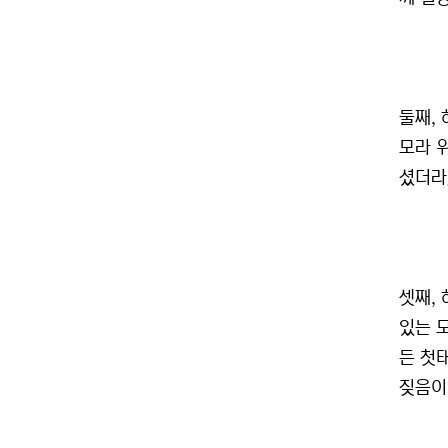
둘째,
모라 
셨더라』
셋째,
있는 
든 첫
짖음이 