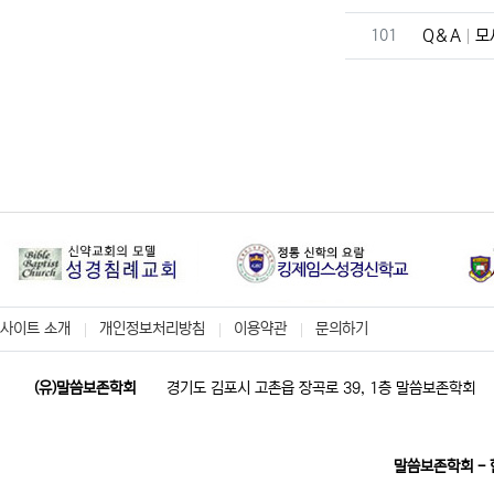
번호
101
Q＆A
모
사이트 소개
개인정보처리방침
이용약관
문의하기
(유)말씀보존학회
경기도 김포시 고촌읍 장곡로 39, 1층 말씀보존학회
말씀보존학회 -