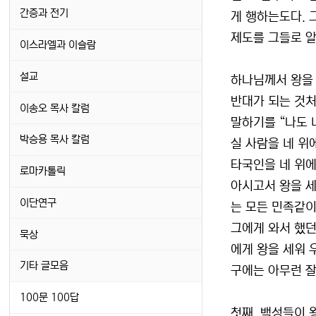
간증과 전기
게 행하는도다. 
제도를 그들로 알게
이스라엘과 이슬람
설교
하나님께서 왕을 
반대가 되는 것처
이송오 목사 칼럼
말하기를 “나도 
박승용 목사 칼럼
실 사람을 네 위
타국인을 네 위에
로마카톨릭
아시고서 왕을 세
이단연구
는 모든 민족같이
그에게 와서 했던
묵상
에게 왕을 세워 
기타 글모음
구에는 아무런 
100문 100답
첫째, 백성들이 