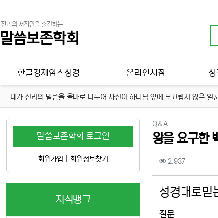
진리의 서적만을 출간하는
말씀보존학회
메인 메뉴
한글킹제임스성경
온라인서점
성
네가 진리의 말씀을 올바로 나누어 자신이 하나님 앞에 부끄럽지 않은 일꾼
분류
Q＆A
말씀보존학회 로그인
왕을 요구한 
컨텐츠 정보
회원가입
|
회원정보찾기
조회
2,937
본문
성경대로믿는
지식뱅크
질문