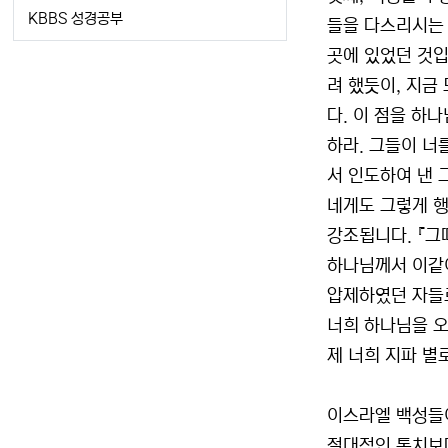
KBBS 성경공부
들을 다스리시는 
곳에 있었던 것입
려 했듯이, 지금
다. 이 점을 하
하라. 그들이 너
서 인도하여 낸 
네게도 그렇게 행
강조됩니다. 『그
하나님께서 이같
압제하였던 자들로
너희 하나님을 오
제 너희 지파 별로
이스라엘 백성들
절대적인 통치보다