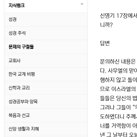
지식뱅크
신명기 17장에서
성경
니까?
성경 주석
답변
문제의 구절들
교회사
문의하신 내용은
다. 사무엘의 맏
한국 교계 비평
행하지 않고 돌이
신학과 교리
므로 이스라엘의 
들들은 당신의 법
성경공부와 양육
그러나 그들이 “
복음과 선교
도하였더니 주께서
너를 거역함이 아
신앙 생활과 지혜
낸 그 날부터 오