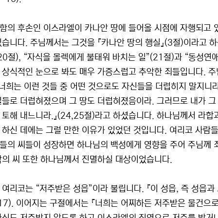
함의 후손인 이스라엘이 카나안 땅에 들어올 시점에 자행되고 있
있습니다. 주님께서는 그것을 『카나안 땅의 행실』(3절)이라고 하
20절), “자식을 몰렉에게 불태워 바치는 일”(21절)과 “동성연애
 상식적인 눈으로 봐도 매우 가증스럽고 추악한 죄들입니다. 
『너희는 이런 것들 중 어떤 것으로도 자신들을 더럽히지 말지니라
일들로 더럽혀졌으며 그 땅도 더럽혀졌음이라. 그러므로 내가 그 
 토해 내느니라.』(24,25절)라고 하셨습니다. 하나님께서 라합
 하신 데에는 그럴 만한 이유가 있었던 것입니다. 여리코 사람들
들의 씨들이 성장하면 하나님의 백성에게 영향을 주어 주님께 죄
악의 씨 또한 하나님께서 진멸하실 대상이었습니다.
 여리코는 “저주받은 성읍”이라 불립니다. 『이 성읍, 즉 성읍과
6:17). 이어지는 구절에서는 『너희는 어찌하든 저주받은 물건