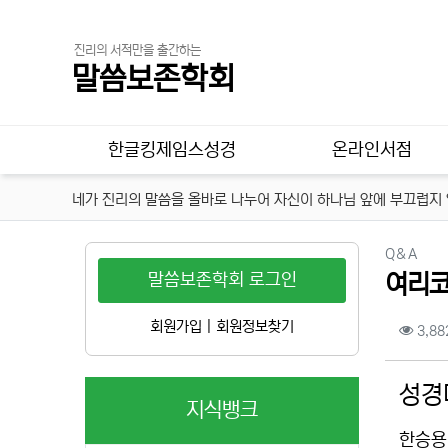
진리의 서적만을 출간하는
말씀보존학회
메인 메뉴
한글킹제임스성경
온라인서점
네가 진리의 말씀을 올바로 나누어 자신이 하나님 앞에 부끄럽지 않
분류
Q＆A
말씀보존학회 로그인
여리코
컨텐
회원가입
|
회원정보찾기
3,88
본문
성경
지식뱅크
한승용