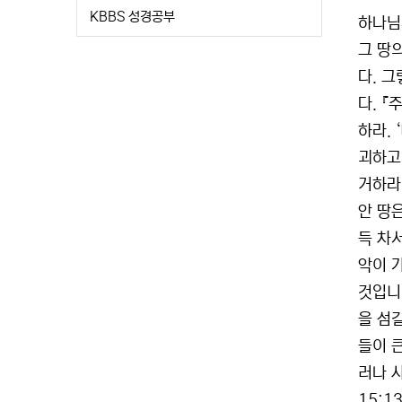
KBBS 성경공부
하나님
그 땅
다. 
다. 
하라.
괴하고
거하라
안 땅
득 차
악이 
것입니
을 섬
들이 
러나 
15:13