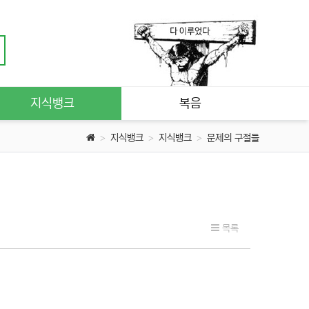
지식뱅크
복음
지식뱅크
지식뱅크
문제의 구절들
목록