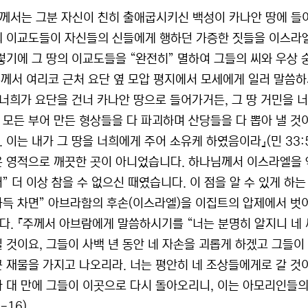
께서는 그분 자신이 친히 출애굽시키신 백성이 카나안 땅에 들어
의 이교도들이 자신들의 신들에게 행하던 가증한 짓들을 이스라엘
그렇기에 그 땅의 이교도들을 “완전히” 멸하여 그들의 씨와 우상
『주께서 여리코 근처 요단 옆 모압 평지에서 모세에게 일러 말씀
 ‘너희가 요단을 건너 카나안 땅으로 들어가거든, 그 땅 거민을 
 모든 부어 만든 형상들을 다 파괴하며 산당들을 다 뽑아 낼 것
. 이는 내가 그 땅을 너희에게 주어 소유케 하였음이라』(민 33:
은 영적으로 깨끗한 곳이 아니었습니다. 하나님께서 이스라엘을 
서” 더 이상 참을 수 없으신 때였습니다. 이 점을 알 수 있게 하
가득 차면” 아브라함의 후손(이스라엘)을 이집트의 압제에서 벗
다. 『주께서 아브람에게 말씀하시기를 “너는 분명히 알지니 네 
길 것이요, 그들이 사백 년 동안 네 자손을 괴롭게 하겠고 그들이
큰 재물을 가지고 나오리라. 너는 평안히 네 조상들에게로 갈 것이
사 대 만에 그들이 이곳으로 다시 돌아오리니, 이는 아모리인들의
-16).