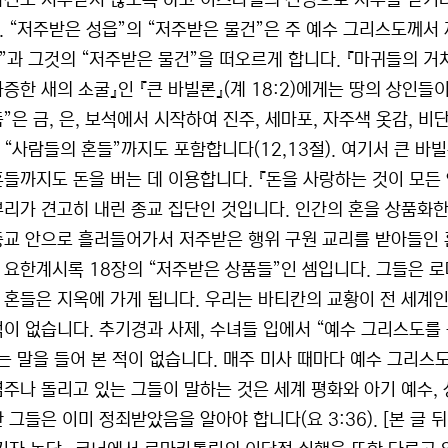
자신도 저주받지 않도록 하고 이스라엘의 진영으로 저주를 받거나 
. “저주받은 성읍”의 “저주받은 물건”은 주 예수 그리스도께서 
”과 그것의 “저주받은 물건”을 떠오르게 합니다. 『마귀들의 거
가증한 새의 소굴』인 『큰 바빌론』(계 18:2)에게는 땅의 상인
”은 금, 은, 보석에서 시작하여 진주, 세마포, 자주색 옷감, 
 “사람들의 혼들”까지도 포함합니다(12,13절). 여기서 큰 
혼들까지도 돈을 버는 데 이용합니다. 『돈을 사랑하는 것이 모든 악
뿌리가 견고히 내린 종교 집단인 것입니다. 인간의 혼을 상품화한 
종교 안으로 흘러들어가서 저주받은 행위 구원 교리를 받아들인 
 요한계시록 18장의 “저주받은 상품들”인 셈입니다. 그들은 
 혼들은 지옥에 가게 됩니다. 우리는 바티칸의 교황이 전 세계인
적이 없습니다. 추기경과 사제, 수녀들 입에서 “예수 그리스도를
라는 말을 들어 본 적이 없습니다. 매주 미사 때마다 예수 그리스
염주나 돌리고 있는 그들이 말하는 것은 세계 평화와 아기 예수,
 그들은 이미 정죄받았음을 알아야 합니다(요 3:36). [본 글 