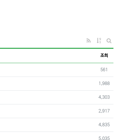
RSS
게시물 정렬
게시판 검색
조회
조회
561
조회
1,988
조회
4,303
조회
2,917
조회
4,835
조회
5,035