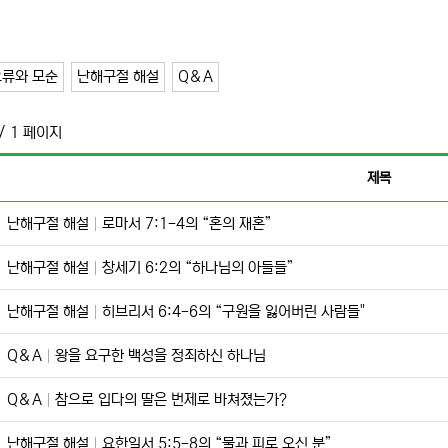
오류와 모순
난해구절 해설
Q＆A
/ 1 페이지
제목
난해구절 해설
로마서 7:1-4의 “혼의 재혼”
난해구절 해설
창세기 6:2의 “하나님의 아들들”
난해구절 해설
히브리서 6:4-6의 “구원을 잃어버린 사람들"
Q＆A
왕을 요구한 백성을 정죄하신 하나님
Q＆A
참으로 입다의 딸은 번제로 바쳐졌는가?
난해구절 해설
요한일서 5:5-8의 “물과 피로 오신 분”