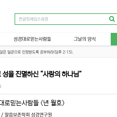
성경대로믿는사람들
그날의 양식
은 일꾼으로 인정받도록 공부하라(딤후 2:15).
 성을 진멸하신 “사랑의 하나님”
츠 정보
조회
2
대로믿는사람들 <년 월호>
 / 말씀보존학회 성경연구원