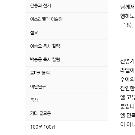
간증과 전기
님께서
행하도
이스라엘과 이슬람
-18).
설교
이송오 목사 칼럼
박승용 목사 칼럼
신명기
라엘이
로마카톨릭
수아의
이단연구
잔인한
엘 고
묵상
문입니
기타 글모음
엘 민
이 아
100문 100답