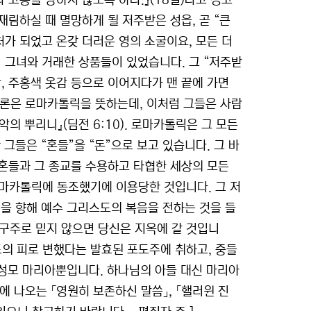
고통을 당하지 않도록 하라.』(18절)라고 경고
재림하실 때 멸망하게 될 저주받은 성읍, 곧 “큰
처가 되었고 온갖 더러운 영의 소굴이요, 모든 더
들이 그녀와 거래한 상품들이 있었습니다. 그 “저주받
비단, 주홍색 옷감 등으로 이어지다가 맨 끝에 가면
바빌론은 로마카톨릭을 뜻하는데, 이처럼 그들은 사람
의 뿌리니』(딤전 6:10). 로마카톨릭은 그 모든
그들은 “혼들”을 “돈”으로 보고 있습니다. 그 바
혼들과 그 종교를 수용하고 타협한 세상의 모든
로마카톨릭에 동조했기에 이용당한 것입니다. 그 저
을 향해 예수 그리스도의 복음을 전하는 것을 들
 구주로 믿지 않으면 당신은 지옥에 갈 것입니
도의 피로 변했다는 발효된 포도주에 취하고, 중들
 성모 마리아뿐입니다. 하나님의 아들 대신 마리아
뒤에 나오는 「영원히 보존하신 말씀」, 「핼러윈 진