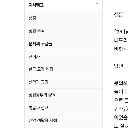
지식뱅크
질문
성경
성경 주석
「하나
너뜨리
문제의 구절들
비하게
교회사
답변
한국 교계 비평
신학과 교리
문의하
들이 
성경공부와 양육
으로 
복음과 선교
귀라』
이었습
신앙 생활과 지혜
도 살