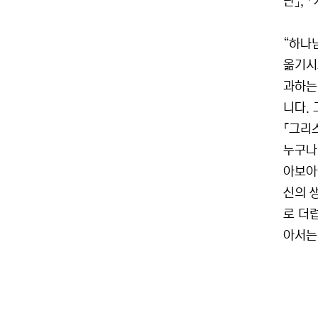
단」,
“하나
옮기시
과하는
니다.
『그리
누구나
아보아
신의 생
로 더
아서는 