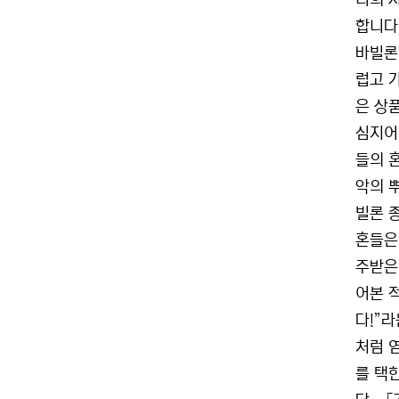
너희 
합니다
바빌론
럽고 
은 상품
심지어
들의 
악의 
빌론 
혼들은
주받은
어본 
다!”
처럼 
를 택한