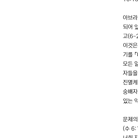
아브라
되어 
고(6-
이것은
기를 
모든 
자들을
진멸케
숭배자
있는 
문제의
(수 