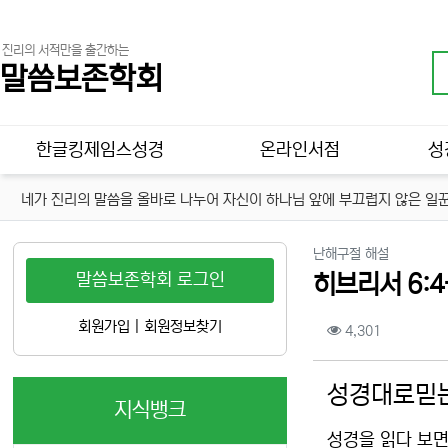
진리의 서적만을 출간하는
말씀보존학회
메인 메뉴
한글킹제임스성경
온라인서점
성
네가 진리의 말씀을 올바로 나누어 자신이 하나님 앞에 부끄럽지 않은 일꾼
분류
난해구절 해설
말씀보존학회 로그인
히브리서 6:4
컨텐츠 정보
회원가입
|
회원정보찾기
조회
4,301
본문
성경대로믿는
지식뱅크
성경을 읽다 보면