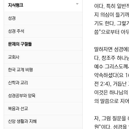
지식뱅크
이다. 특히 일반
지 의심이 들기까
성경
기도 한다. 그렇
성경 주석
씀”으로부터 아무
문제의 구절들
말하자면 성경에는
교회사
다. 창조주 하나
예수 그리스도께
한국 교계 비평
약속하셨다(요 1
신학과 교리
전 2:4), 거
이것은 하나님의 
성경공부와 양육
의 말씀으로 지어
복음과 선교
자, 그럼 질문을
신앙 생활과 지혜
원”이다. 성경을