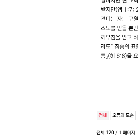
말하자면 현 교회
받지만(엡 1:7;
견디는 자는 구원
스도를 믿을 뿐만
깨우침을 받고 하
라도” 짐승의 표
름』(히 6:8)을
전체
오류와 모순
전체
120
/ 1 페이지