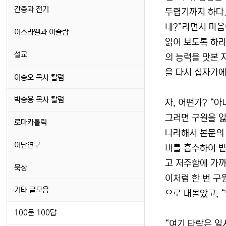
간증과 전기
두렵기까지 하다.
네?”라면서 마음
이스라엘과 이슬람
읽어 보도록 하라
설교
의 능력을 맛본 
을 다시 십자가에
이송오 목사 칼럼
박승용 목사 칼럼
자, 어떤가? “
그러면 구원을 잃
로마카톨릭
나라해서 본문의 
이단연구
비를 흡수하여 밭
고 저주함에 가까
묵상
이처럼 한 번 구
기타 글모음
으로 내몰았고, 
100문 100답
“여기 타락은 일