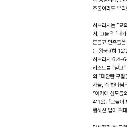
나 생명이나, 천
조물이라도 우리를
히브리서는 “교회
서, 그들은 『내
흔들고 민족들을 
는 왕국』(히 12
히브리서 6:4-
리스도를 “믿고”
의 “대환란 구절
자들, 즉 하나님
『여기에 성도들의
4:12). 『그
행하신 일이 위대