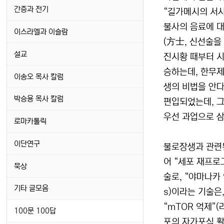
간증과 전기
“길가메시의 서사
불사의 음료에 대
이스라엘과 이슬람
(方士, 신선술을
설교
진시황 때부터 시
승하는데, 한무제
이송오 목사 칼럼
생의 비법을 안다
박승용 목사 칼럼
편입되었는데, 그
우선 과업으로 삼
로마카톨릭
이단연구
불로장생과 관련된
어 “세포 재프로그
묵상
술로, “야마나카 
기타 글모음
s)이라는 기술은
“mTOR 억제”
100문 100답
포의 자가포식 활