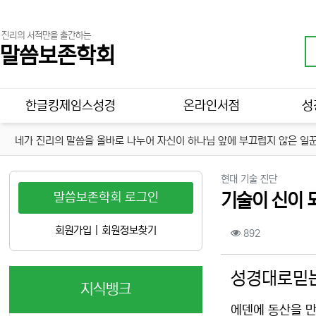
진리의 서적만을 출간하는
말씀보존학회
메인 메뉴
한글킹제임스성경
온라인서점
성
네가 진리의 말씀을 올바로 나누어 자신이 하나님 앞에 부끄럽지 않은 일꾼
분류
현대 기술 진단
말씀보존학회 로그인
기술이 신이 되
컨텐츠 정보
회원가입
|
회원정보찾기
조회
892
본문
성경대로믿는
지식뱅크
에덴에 동산을 만