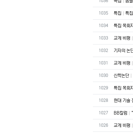
번호
1036
특집
몸을
번호
1035
특집
특집
번호
1034
특집 목회
번호
1033
교계 비평
번호
1032
기자의 논
번호
1031
교계 비평
번호
1030
신학논단
번호
1029
특집 목회
번호
1028
현대 기술
번호
1027
BB칼럼
번호
1026
교계 비평