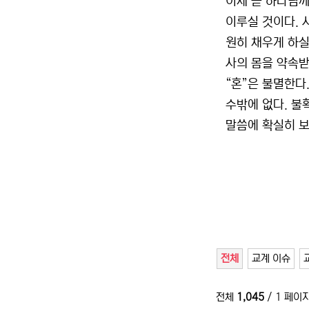
이제 곧 하나님께
이루실 것이다. 
원히 채우게 하실
사의 몸을 약속받
“혼”은 불멸한다
수밖에 없다. 불
말씀에 확실히 보
전체
교계 이슈
전체
1,045
/ 1 페이