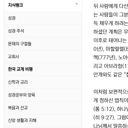
지식뱅크
뒤 사람에게 다산
는 사람들이 그분
성경
득 채우게 하려는
성경 주석
하셨던 계획은 무
이후로 태어나는 
문제의 구절들
0년), 마할랄렐(
교회사
멕(777년), 노아
리고 아브라함(17
한국 교계 비평
안개와도 같은 “칠
신학과 교리
이처럼 보편적으로
성경공부와 양육
게 정하신 법칙이
복음과 선교
(롬 5:12),
(히 9:27).
신앙 생활과 지혜
나님께서 말씀하신