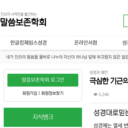
진리의 서적만을 출간하는
말씀보존학회
메인 메뉴
한글킹제임스성경
온라인서점
성
네가 진리의 말씀을 올바로 나누어 자신이 하나님 앞에 부끄럽지 않은 일꾼
분류
성경과 예언
말씀보존학회 로그인
극심한 기근의
컨텐츠 정보
회원가입
|
회원정보찾기
조회
5,246
본문
성경대로믿는
지식뱅크
성경에는 열세 번