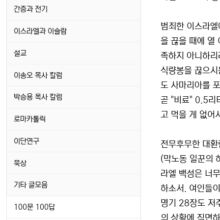
간증과 전기
범죄한 이스라엘에
이스라엘과 이슬람
을 끊을 때에 열
설교
족하지 아니하리라
식량봉을 끊으시는
이송오 목사 칼럼
도 사마리아를 포
박승용 목사 칼럼
곧 "비료" 0.5
고 먹을 게 없어
로마카톨릭
이단연구
전무후무한 대환란
(막노동 일꾼의 하
묵상
라엘 백성은 너무
기타 글모음
하소서. 여인들이
명기 28장도 저
100문 100답
의 상황에 직면하