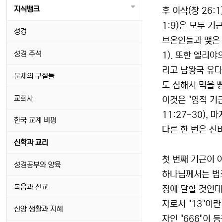
지식뱅크
후 이삭(창 26:
1:9)은 모두 
성경
브온인들과 맺은 
성경 주석
1). 또한 엘리야
리고 남왕국 유다
문제의 구절들
도 심해서 먹을 
교회사
이것은 "영적 기
11:27-30),
한국 교계 비평
다른 한 번은 신
신학과 교리
첫 번째 기근이 
성경공부와 양육
하나님께서는 범죄
복음과 선교
정에 달할 것인데
자로서 "13"이란
신앙 생활과 지혜
자인 "666"이