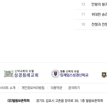
번호
12
만왕의 왕
번호
11
위대한 승리
번호
10
전쟁과 전
사이트 소개
개인정보처리방침
이용약관
문의하기
(유)말씀보존학회
경기도 김포시 고촌읍 장곡로 39, 1층 말씀보존학회