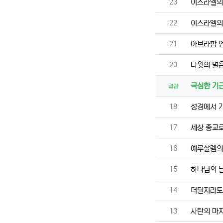
번호
23
이스라엘의 
번호
22
이스라엘의 
번호
21
아브라함 
번호
20
다윗의 별은
극심한 기
열람
번호
18
성경에서 
번호
17
세상 종교로
번호
16
예루살렘의
번호
15
하나님의 
번호
14
더딜지라도
번호
13
사탄의 마지