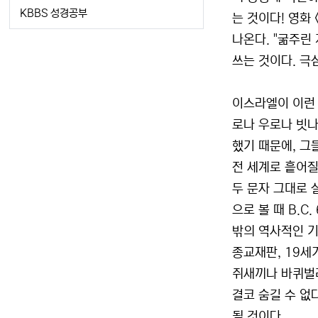
KBBS 성경공부
는 것이다! 영화
나온다. "굶주린
쓰는 것이다. 극
이스라엘이 이런 
로나 우로나 빗나
했기 때문에, 그
전 세계로 흩어질
두 문자 그대로 
으로 볼 때 B.
밖의 역사적인 기
종교재판, 19세
쥐새끼나 바퀴벌레
결코 숨길 수 없
될 것이다.