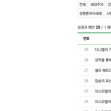
전체
세대주의
성령론유아세례
사
성경과 예언
29
/ 1 
번호
번호
29
다니엘의 7
번호
28
성막을 통
번호
27
셀라 페트
번호
26
짐승의 표
번호
25
이스라엘의 
번호
24
이스라엘의 