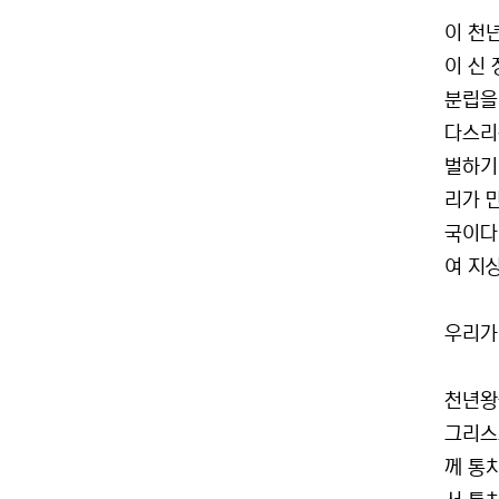
이 천
이 신
분립을
다스리
벌하기 
리가 
국이다
여 지상
우리가
천년왕
그리스
께 통