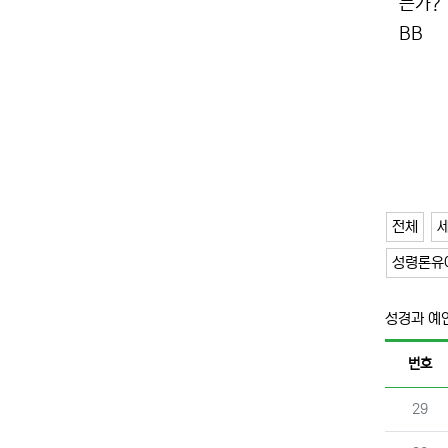
는가?
BB
전체
성령론유
성경과 예
번호
번호
29