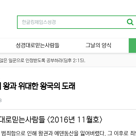
성경대로믿는사람들
그날의 양식
은 일꾼으로 인정받도록 공부하라(딤후 2:15).
분류
언
 왕과 위대한 왕국의 도래
츠 정보
조회
3
대로믿는사람들 <2016년 11월호>
 범죄함으로 인해 왕권과 에덴동산을 잃어버렸다. 그 이후로 죄인