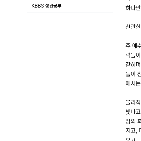
KBBS 성경공부
하나만 
찬란한
주 예
력들이
갇히며(
들이 
에서는 
물리적인
빛나고(
땅의 회
지고,
오고,