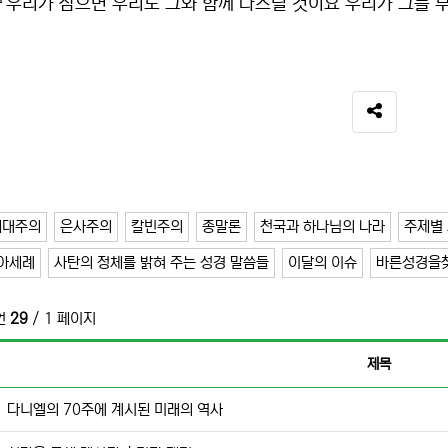
 『우리가 참으면 우리도 그와 함께 다스릴 것이요 우리가 그를 부
SNS 공유
세대주의
은사주의
칼빈주의
종말론
천국과 하나님의 나라
주제별 
아세례
사탄의 정체를 밝혀 주는 성경 말씀들
이달의 이슈
바른성경을
언
29
/ 1 페이지
제목
다니엘의 70주에 계시된 미래의 역사