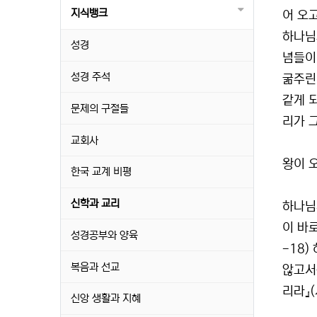
지식뱅크
어 오
하나님과
성경
념들이
성경 주석
굶주린
같게 
문제의 구절들
리가 그
교회사
왕이 
한국 교계 비평
신학과 교리
하나님
이 바
성경공부와 양육
-18
복음과 선교
않고서
리라』(시
신앙 생활과 지혜