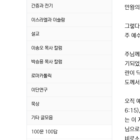
간증과 전기
만왕의
이스라엘과 이슬람
그렇다
설교
주 예수
이송오 목사 칼럼
주님께
박승용 목사 칼럼
기되었
란이 
로마카톨릭
도께서
이단연구
오직 예
묵상
6:15
기타 글모음
는 이
님으로
100문 100답
비로소