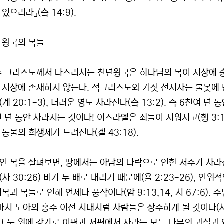
있으리라』(슼 14:9).
 왕국의 복들
수 그리스도께서 다스리시는 천년왕국은 하나님의 복이 지상에 충
 지상에 존재하지 않는다. 적그리스도와 거짓 선지자는 불못에 던져
계 20:1-3), 더러운 영도 사라진다(슼 13:2). 즉 6천여 
천 년 동안 사라지는 것이다! 이스라엘은 죄들이 지워지고(행 3:
동물의 희생제가 드려진다(겔 43:18).
 복을 살펴보면, 땅에서는 아담의 타락으로 인한 저주가 사라진다(사
사 30:26) 비가 두 배로 내리기 때문에(욜 2:23-26), 
복과 복들로 인해 언제나 풍작이다(암 9:13,14, 시 67:6).
 마치 노아의 홍수 이전 시대처럼 사람들은 장수하게 될 것이다(사 
 그 둑 위에 강가로 이편과 저편에서 자라는 모든 나무의 과실과