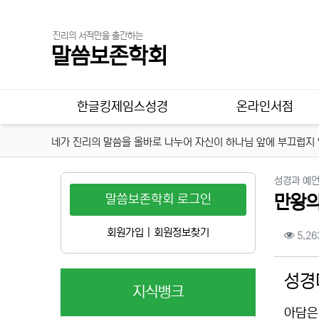
진리의 서적만을 출간하는
말씀보존학회
메인 메뉴
한글킹제임스성경
온라인서점
네가 진리의 말씀을 올바로 나누어 자신이 하나님 앞에 부끄럽지 않
성경과 예
말씀보존학회 로그인
만왕의
컨텐
회원가입
|
회원정보찾기
5,26
본문
성경
지식뱅크
아담은