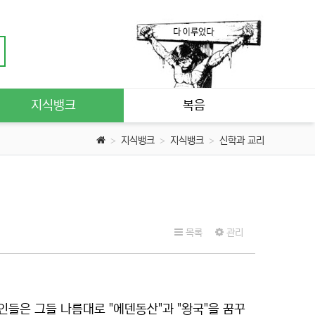
지식뱅크
복음
지식뱅크
지식뱅크
신학과 교리
목록
관리
들은 그들 나름대로 "에덴동산"과 "왕국"을 꿈꾸