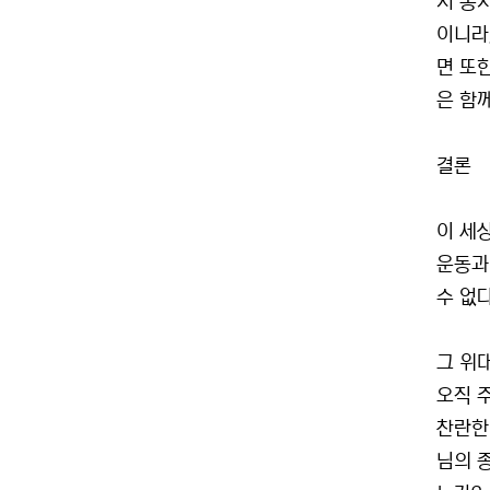
서 통
이니라
면 또
은 함께
결론
이 세
운동과
수 없
그 위
오직 
찬란한
님의 