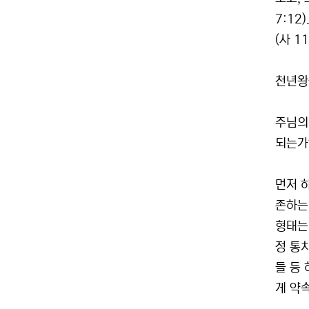
7:1
(사 11
천년왕
주님의
되는가
먼저 
존하는
형태는
정 통
들 등
게 약