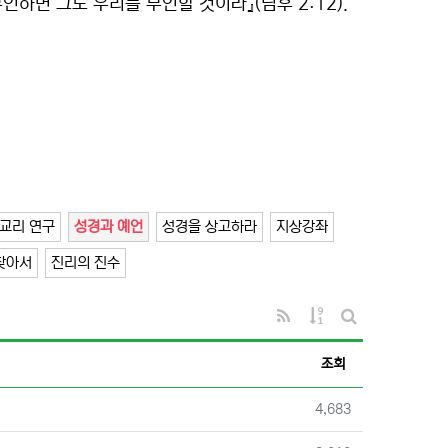
인하면 그도 우리를 부인할 것이라』(딤후 2:12).
교리 연구
성경과 예언
성경을 상고하라
지상강좌
찾아서
진리의 진수
RSS
게시물 정렬
게시판 검색
조회
조회
4,683