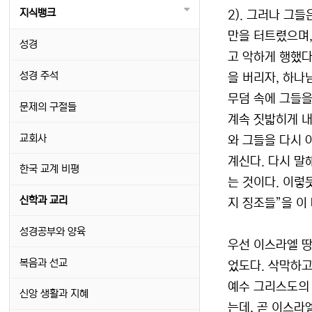
지식뱅크
2). 그러나 그
만을 터트렸으며,
성경
고 악하게 행했다
성경 주석
을 버리자, 하나
무덤 속에 그들을
문제의 구절들
계속 짓밟히게 내
교회사
와 그들을 다시 아
계신다. 다시 말
한국 교계 비평
는 것이다. 이렇
신학과 교리
지 징조들”을 이
성경공부와 양육
우선 이스라엘 땅
복음과 선교
었도다. 삭막하고
예수 그리스도의 
신앙 생활과 지혜
는데, 곧 이스라