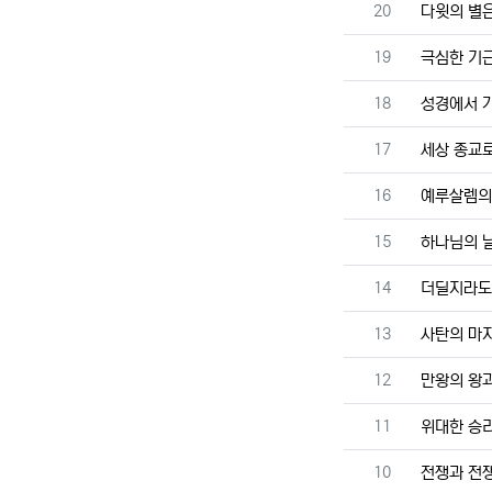
번호
20
다윗의 별은
번호
19
극심한 기
번호
18
성경에서 
번호
17
세상 종교로
번호
16
예루살렘의
번호
15
하나님의 
번호
14
더딜지라도
번호
13
사탄의 마지
번호
12
만왕의 왕
번호
11
위대한 승리
번호
10
전쟁과 전