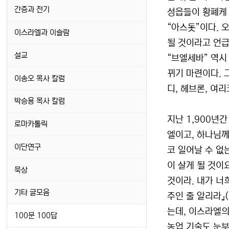
간증과 전기
성읍들이 황폐케
“아스돗”이다. 
이스라엘과 이슬람
될 것이라고 언급
설교
“브엘세바” 역시
뀌기 마련이다. 
이송오 목사 칼럼
디, 헤브론, 여
박승용 목사 칼럼
지난 1,900년
로마카톨릭
엘이고, 하나님
이단연구
코 일어날 수 없
이 살게 될 것이
묵상
것이라. 내가 너
기타 글모음
주인 줄 알리라』
는데, 이스라엘의
100문 100답
농업 기술도 눈부