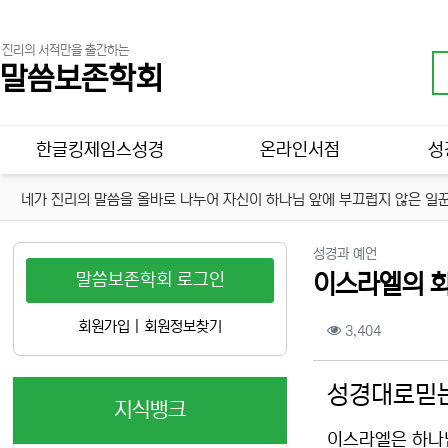
진리의 서적만을 출간하는
말씀보존학회
메인 메뉴
한글킹제임스성경
온라인서점
성
네가 진리의 말씀을 올바로 나누어 자신이 하나님 앞에 부끄럽지 않은 일꾼
분류
성경과 예언
말씀보존학회 로그인
이스라엘의 회
컨텐츠 정보
회원가입
|
회원정보찾기
조회
3,404
본문
성경대로믿는
지식뱅크
이스라엘은 하나님