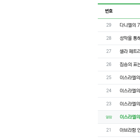
번호
번호
29
다니엘의 7
번호
28
성막을 통
번호
27
셀라 페트
번호
26
짐승의 표
번호
25
이스라엘의 
번호
24
이스라엘의 
번호
23
이스라엘의 
이스라엘의 
열람
번호
21
아브라함 